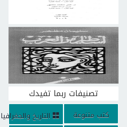
تصنيفات ربما تفيدك
كتب متنوعة
التاريخ والجغرافيا