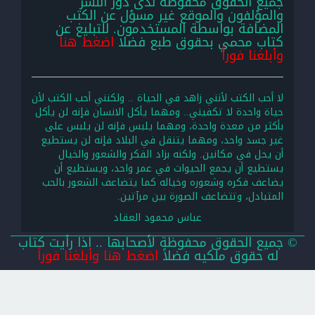
جميع الحقوق محفوظة لدى دور النشر
والمؤلفون والموقع غير مسؤل عن الكتب
المضافة بواسطة المستخدمون. للتبليغ عن
كتاب محمي بحقوق طبع فضلا
اضغط هنا
وأبلغنا فوراً
لا أحب الكتب لأنني زاهد في الحياة .. ولكنني أحب الكتب لأن
حياة واحدة لا تكفيني.. ومهما يأكل الانسان فإنه لن يأكل
بأكثر من معدة واحدة، ومهما يلبس فإنه لن يلبس على
غير جسد واحد، ومهما يتنقل في البلاد فإنه لن يستطيع
أن يحل في مكانين. ولكنه بزاد الفكر والشعور والخيال
يستطيع أن يجمع الحيوات في عمر واحد، ويستطيع أن
يضاعف فكره وشعوره وخياله كما يتضاعف الشعور بالحب
المتبادل، وتتضاعف الصورة بين مرآتين.
عباس محمود العقاد
© جميع الحقوق محفوظة لأصحابها .. اذا رأيت كتاب
له حقوق ملكيه فضلاً
اضغط هنا وأبلغنا فوراً