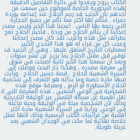
الكتاب يروح ويغدوا في دائرة التفاصيل الدقيقة
لهذه المحورية الخاصة للموضوع حين سمعت من
أحدهم بأن الجنيد قد رجم الحلاج عند إعدامه بوردة
حمراء , فتألم لها أكثر مما تألم من جميع الحجارة
التي رجمه بها الناس . اعجبنا هذا الخبر وليس مصدر
إعجابنا أن يتألم الحلاج من وردة , فأخبار الحلاج تعج
بطرائف مثل هذه وأغرب. لقد كان مصدر إعجابنا
وعجب كل من قراء له هو هذا التحدي الكبير
لمعطيات التاريخ المتفق عليها , وهي أن الجنيد قد
توفي قبل مقتل الحلاج بما يزيد عن عشر سنوات .
وبعد أن سمعنا هذا الخبر ثانية أصبحت في شوق
إلى معرفة مصدره , وهكذا دار البحث ووصلت إلى
السيرة الشعبية للحلاج , قصة حسين الحلاج . ورأيت
فيها مادة خصبة وما بدأته هو التعرف إلى شخصية
الحلاج الأسطورة أو الرمز , ومعرفة موقع هذه
الشخصية في الوعي الشعبي , هذه المعرفة التي لا
تقل أهمية عن مسألة التلمس عبر الوثيقة التاريخية
وذلك لأن الشخصية ميتة في الوثيقة وحية فاعلة
في الوعي. ورأينا في السيرة الشعبية مادة أكثر
أهمية من غرائبيات الكتب الرسمية وذلك لأنها تمثل
خلاصة نهائية لما مكث في الوجدان الشعبي بعد
غربلة طويلة.