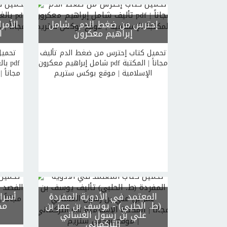
إحترس من ضغط الدم
- شامل
الأمر
إبراهيم معكرون
ا
تحميل كتاب إحترس من ضغط الدم تأليف
تحميل
شامل إبراهيم معكرون pdf مجاناً | المكتبة
بال
الإسلامية | موقع بوكس ستريم
مجاناً 
المعتمد في الأدوية المفردة
أسرار
(ط. الحلبي)
- يوسف بن عمر بن
مح
علي بن رسول الغساني
التركماني