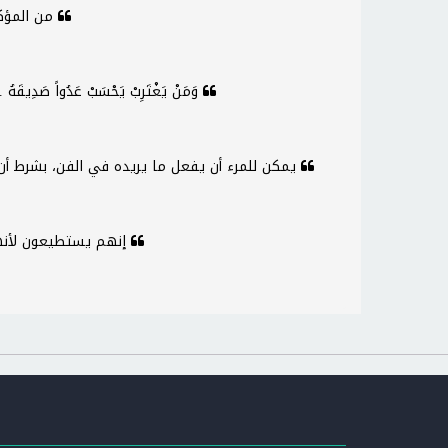
من المؤكد أن الرغبة في الحياة تُطِيلها
وَمَنْ يَغْتَرِبْ يَحْسَبْ عَدُواً صَدِيقَهُ ... وَمَنْ لَم يُكَرِّمْ نَفْسَهُ لَم يُكَرَّمِ
يمكن للمرء أن يفعل ما يريده في الفن، بشرط أن يحرص على ألا يعجبه ما أنتجه
إنهم يستطيعون لأنهم يعتقدون أنهم يستطيعون