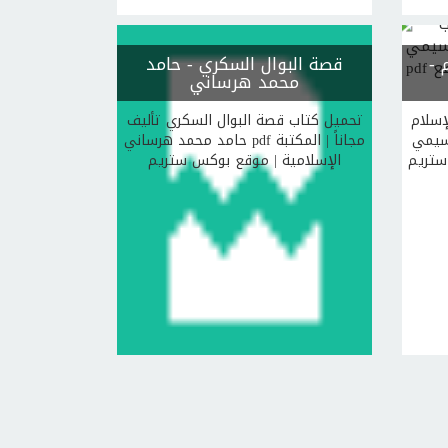
-
قصة البوال السكري
- حامد
محمد هرساني
إسلام
تحميل كتاب قصة البوال السكري تأليف
جاناً |
حامد محمد هرساني pdf مجاناً | المكتبة
ستريم
الإسلامية | موقع بوكس ستريم