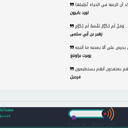
لورد بايرون
زهير بن أبي سلمى
روبرت براوننغ
فرجيل
صفحاتنا
فيسب