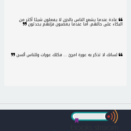
عادة عندما يشعر الناس بالحزن لا يفعلون شيئا أكثر من
البكاء على حالهم، أما عندما يغضبون فإنهم يحدثون
لسانك لا تذكر به عورة امرئ ... فكلك عورات وللناس ألسن