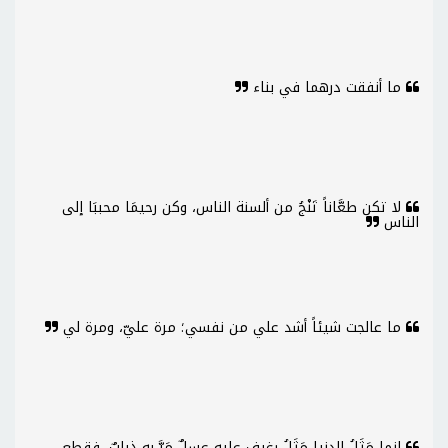
ما أنفقت درهما في بناء
لا تكن طعَّاناً تَنْجُ من ألسنة الناس، وكن رحيمَا محببَا إلى
الناس
ما عالجت شيئاً أشد علي من نفسي؛ مرة عليّ، ومرة لي
إنما مَثَلُ الدنيا مَثَلُ رغيفٍ عليه عسلٌ مَرَّ به ذبابٌ، فقطع