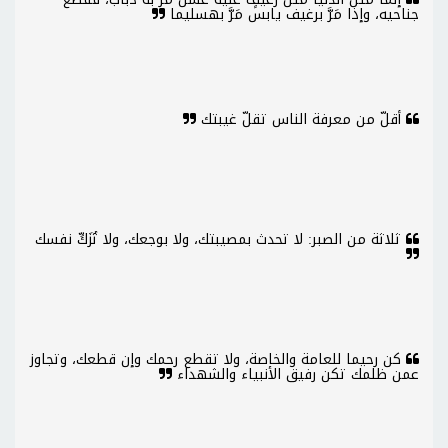
جناحيه، وإذا مَرَّ برغيف يابس مَرَّ بهسليما
أقلّ من معرفة الناس تقلّ غيبتك
ثلاثة من الصبر: لا تحدث بمصيبتك، ولا بوجعك، ولا تُزَكِّ نفسك
كن رحيما للعامة والخاصة، ولا تقطع رحمك وإن قطعك، وتجاوز
عمن ظلمك تكن رفيق الأنبياء والشهداء