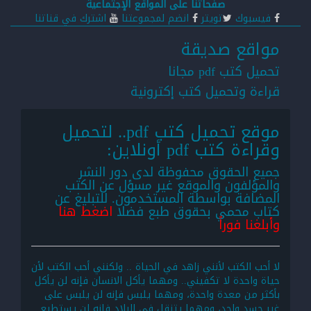
صفحاتنا على المواقع الإجتماعية
فيسبوك
تويتر
انضم لمجموعتنا
اشترك في قناتنا
مواقع صديقة
تحميل كتب pdf مجانا
قراءة وتحميل كتب إكترونية
موقع تحميل كتب pdf.. لتحميل
وقراءة كتب pdf أونلاين:
جميع الحقوق محفوظة لدى دور النشر
والمؤلفون والموقع غير مسؤل عن الكتب
المضافة بواسطة المستخدمون. للتبليغ عن
كتاب محمي بحقوق طبع فضلا
اضغط هنا
وأبلغنا فوراً
لا أحب الكتب لأنني زاهد في الحياة .. ولكنني أحب الكتب لأن
حياة واحدة لا تكفيني.. ومهما يأكل الانسان فإنه لن يأكل
بأكثر من معدة واحدة، ومهما يلبس فإنه لن يلبس على
غير جسد واحد، ومهما يتنقل في البلاد فإنه لن يستطيع