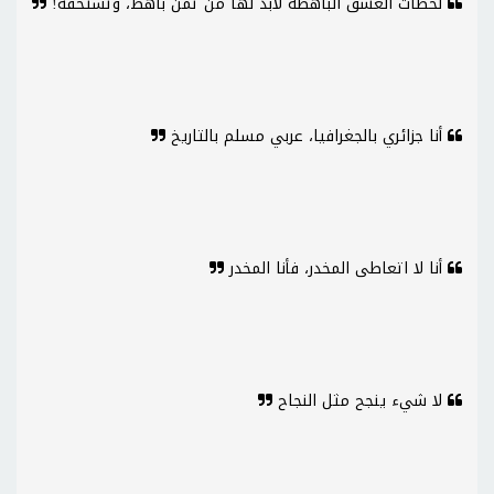
لحظات العشق الباهظة لابد لها من ثمن باهظ، وتستحقه!
أنا جزائري بالجغرافيا، عربي مسلم بالتاريخ
أنا لا اتعاطى المخدر، فأنا المخدر
لا شيء ينجح مثل النجاح