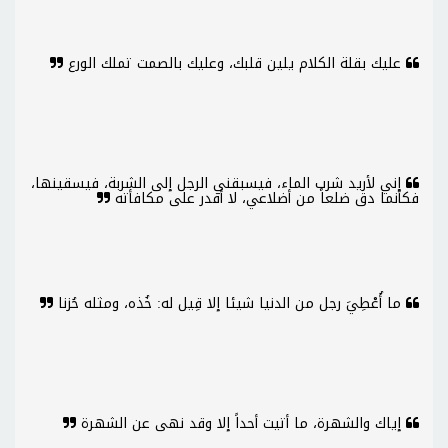
عليك بقلة الكلام يلين قلبك، وعليك بالصمت تملك الورع
إني لأريد شرب الماء، فيسبقني الرجل إلى الشربة، فيسقينها،
فكأنما دق ضلعاً من أضلاعي، لا أقدر على مكافأته
ما أُعْطِيَ رجل من الدنيا شيئا إلا قِيل له: خُذه، ومثله حُزنا
إياك والشهرة، ما أتيت أحداً إلا وقد نهى عن الشهرة