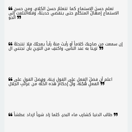
تعلم حسنَ الاستماعِ كما تتعلمُ حسنَ الكلامِ، ومن حسنِ
الاستماع إمهالُ المتكلمِ حتى ينقضي حديثهُ، وقلةالتلفت إلى
الجو
إن سمعت من صاحبكَ كلاماً أو رأيتَ منهُ رأياً يعجبُكَ فلا تنتحلهُ
تزيناً به عند الناسِ، واكتفِ من التزينِ بأن تجتني ال
اعلم أن فضلَ الفعلِ على القولِ زينة، وفضلَ القولِ على
الفعلِ هُجْنَة، وأنّ إحكامَ هذه الخَلَّة من غرائبِ الخِلال
طالب الدنيا كشارب ماء البحر، كلما زاد شرباً ازداد عطشاً