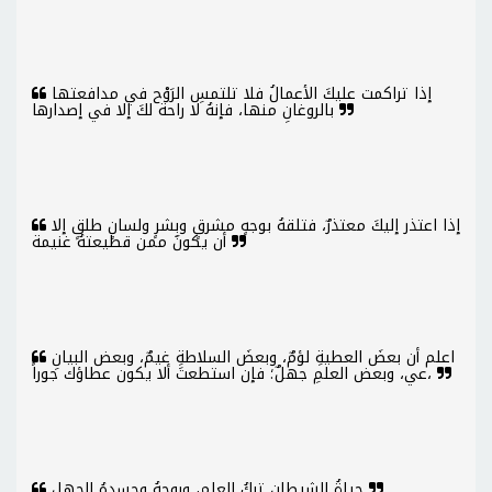
إذا تراكمت عليكَ الأعمالُ فلا تلتمسِ الرَوْح في مدافعتها
بالروغانِ منها، فإنهُ لا راحة لكَ إلا في إصدارها
إذا اعتذر إليكَ معتذرٌ، فتلقهُ بوجهٍ مشرقٍ وبِشرٍ ولسانٍ طلقٍ إلا
أن يكونَ ممن قطيعتهُ غنيمة
اعلم أن بعضَ العطيةِ لؤمٌ، وبعضَ السلاطةِ غيمٌ، وبعض البيانِ
عي، وبعض العلمِ جهلٌ؛ فإن استطعتَ ألا يكون عطاؤك جوراً،
حياةُ الشيطان تركُ العلمِ، وروحهُ وجسدهُ الجهل