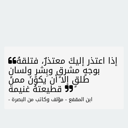
إذا اعتذر إليكَ معتذرٌ، فتلقهُ
بوجهٍ مشرقٍ وبِشرٍ ولسانٍ
طلقٍ إلا أن يكونَ ممن
قطيعتهُ غنيمة
- ابن المقفع - مؤلف وكاتب من البصرة