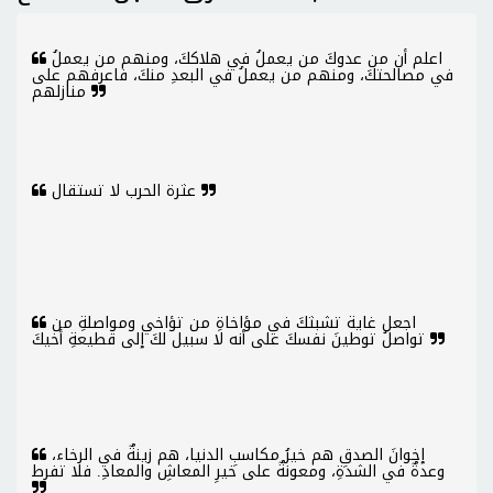
اعلم أن من عدوكَ من يعملُ في هلاككَ، ومنهم من يعملُ
في مصالحتكَ، ومنهم من يعملُ في البعدِ منكَ، فاعرفهم على
منازلهم
عثرة الحرب لا تستقال
اجعل غاية تشبثكَ في مؤاخاةِ من تؤاخي ومواصلةِ من
تواصلُ توطينَ نفسكَ على أنه لا سبيل لكَ إلى قطيعةِ أخيكَ
إخوانَ الصدقِ هم خيرُ مكاسبِ الدنيا، هم زينةٌ في الرخاء،
وعدةٌ في الشدةِ، ومعونةٌ على خيرِ المعاشِ والمعادِ. فلا تفرط