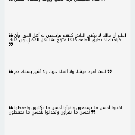
اعلم أن مالكَ لا يغني الناسَ كلهم فاخصص به أهل الحق، وأن
كرامتك لا تطيقُ العامة كلها فتوَخَّ بها أهل الفضلِ، وأن قلبك
لست أقود جيشا، ولا أتقلد حربا، ولا أشير بسفك دم
اكتبوا أحسن ما تسمعون واقرأوا أحسن ما تكتبون واحفظوا
أحسن ما تقرأون وتحدثوا بأحسنِ ما تحفظون