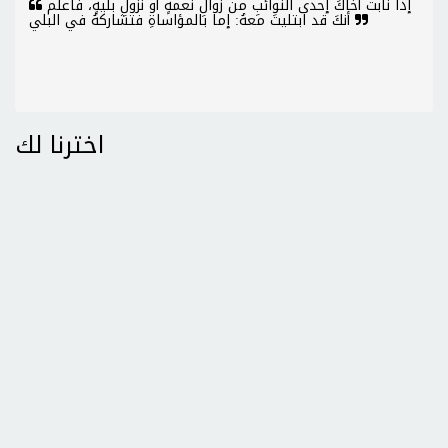
إذا نابت أخاكَ إحدى النوائبِ من زوالِ نعمةٍ أو نزولِ بليةٍ، فاعلم
أنكَ قد ابتليتَ معهُ: إما بالمؤاساةِ فتشاركهُ في البلي
اخترنا لك