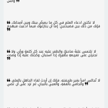
والس
لا تكثرن ادعاء العلمِ في كل ما يعرضُ بينكَ وبين أصحابكَ،
فإنك من ذلك بين فضيحتينِ: إما أن ينازعوك فيما ادعيتَ فيهجمَ
لا تلتمس غلبةَ صاحبكَ والظفر عليه عند كل كلمةٍ ورأي، ولا
تجترئن على تقريعهِ بظْفِرِكَ إذا استبانَ، وحُجتكَ عليه إذا وضحت
لا تُجالسِ امرأ بغيرِ طريقتهِ، فإنكَ إن أردتَ لقاءَ الجاهلِ بالعلمِ،
والجافي بالفقهِ، والعيي بالبيانِ، لم تزد على أن تضي