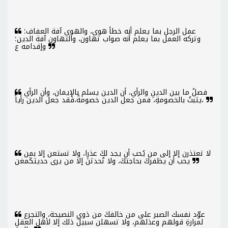
عمل الرجل بما يعلم أنه خطأ هوى، والهوى آفة العفاف؛
وتركه العمل بما يعلم أنه صواب تهاون، والتهاون آفة الدين؛
وإقدامه ع
فصلُ ما بين الدينِ والرأي، أن الدين يسلم بالإيمان، وأن الرأي
يثبتُ بالخصومةِ، فمن جعل الدين خصومةً،فقد جعل الدين رأياً،
لا تعتذرن إلا إلى من يُحب أن يجد لكَ عذرا، ولا تستعن إلا بمن
يحب أن يظفركَ بحاجتكَ، ولا تُحدثنَ إلا من يرى حديثكَمغن
عوّد نفسك الصبر على من خالفكَ من ذوي النصيحة، والتجرع
لمرارةِ قولهم وعذلهم، ولا تسهلن سبيلَ ذلك إلا لأهلِ العقلِ