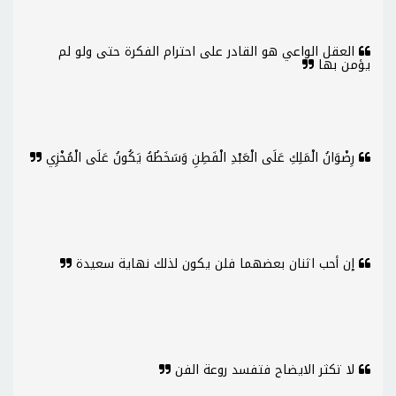
العقل الواعي هو القادر على احترام الفكرة حتى ولو لم
يؤمن بها
رِضْوَانُ الْمَلِكِ عَلَى الْعَبْدِ الْفَطِنِ وَسَخَطُهُ يَكُونُ عَلَى الْمُخْزِي
إن أحب اثنان بعضهما فلن يكون لذلك نهاية سعيدة
لا تكثر الايضاح فتفسد روعة الفن