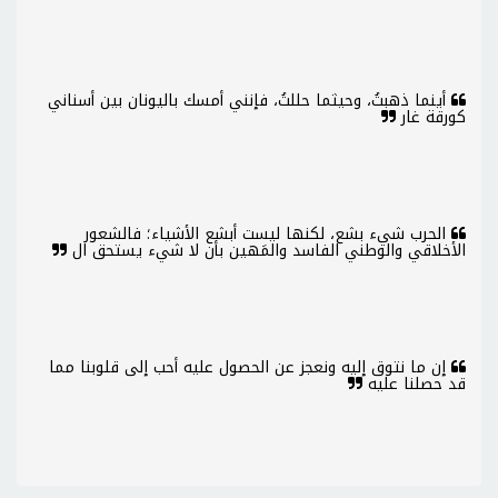
أينما ذهبتُ، وحيثما حللتُ، فإنني أمسك باليونان بين أسناني
كورقة غار
الحرب شيء بشع، لكنها ليست أبشع الأشياء؛ فالشعور
الأخلاقي والوطني الفاسد والمَهين بأن لا شيء يستحق ال
إن ما نتوق إليه ونعجز عن الحصول عليه أحب إلى قلوبنا مما
قد حصلنا عليه