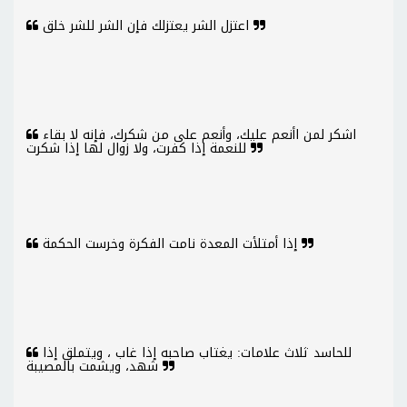
اعتزل الشر يعتزلك فإن الشر للشر خلق
اشكر لمن اأنعم عليك، وأنعم على من شكرك، فإنه لا بقاء
للنعمة إذا كفرت، ولا زوال لها إذا شكرت
إذا أمتلأت المعدة نامت الفكرة وخرست الحكمة
للحاسد ثلاث علامات: يغتاب صاحبه إذا غاب ، ويتملق إذا
شهد، ويشمت بالمصيبة