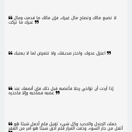
لا تضيع مالك وتصلح مال غيرك، فإن مالك ما قدمت ومال
غيرك ما تركت
اعتزل عدوك، واحذر صديقك، ولا تتعرض لما لا يعنيك
إذا أردت أن تؤاخي رجلا فأغضبه قبل ذلك فإن أنصفك عند
غضبه فصاحبه وإلا فاحذره
حملت الجندل والحديد وكل شيء ثقيل فلم أحمل شيئا هو
أثقل من جار السوء، وذقت المرار فلم أذق شيئا هو أمر من الفقر