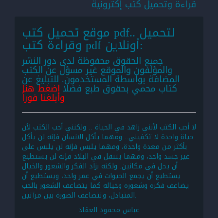
قراءة وتحميل كتب إكترونية
موقع تحميل كتب pdf.. لتحميل
وقراءة كتب pdf أونلاين:
جميع الحقوق محفوظة لدى دور النشر
والمؤلفون والموقع غير مسؤل عن الكتب
المضافة بواسطة المستخدمون. للتبليغ عن
كتاب محمي بحقوق طبع فضلا
اضغط هنا
وأبلغنا فوراً
لا أحب الكتب لأنني زاهد في الحياة .. ولكنني أحب الكتب لأن
حياة واحدة لا تكفيني.. ومهما يأكل الانسان فإنه لن يأكل
بأكثر من معدة واحدة، ومهما يلبس فإنه لن يلبس على
غير جسد واحد، ومهما يتنقل في البلاد فإنه لن يستطيع
أن يحل في مكانين. ولكنه بزاد الفكر والشعور والخيال
يستطيع أن يجمع الحيوات في عمر واحد، ويستطيع أن
يضاعف فكره وشعوره وخياله كما يتضاعف الشعور بالحب
المتبادل، وتتضاعف الصورة بين مرآتين.
عباس محمود العقاد