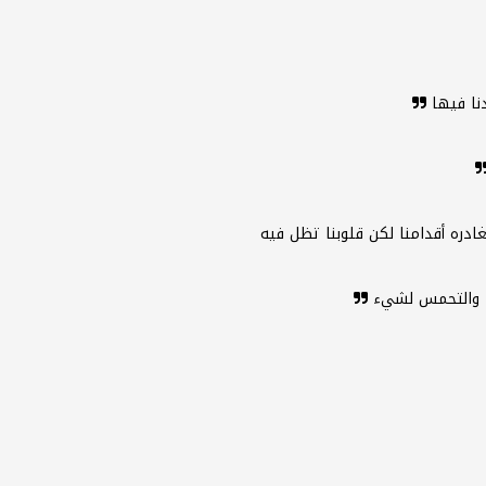
نا فيها
ادره أقدامنا لكن قلوبنا تظل فيه
يء والتحمس لشيء