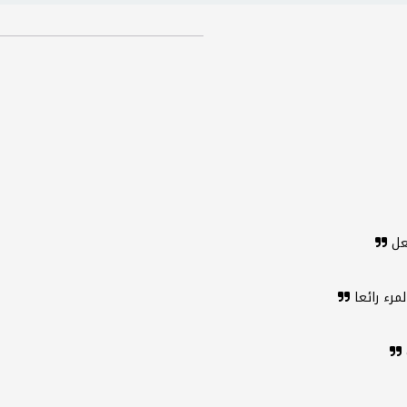
فعل
رء رائعا