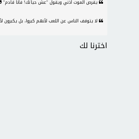
يقرص الموت أذني ويقول "عش حياتك! فأنا قادم"
لا يتوقف الناس عن اللعب لأنهم كبروا، بل يكبرون ل
اخترنا لك