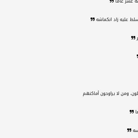
سة عشر عاما
سلط عليه زاد انكماشه
ر
ن، ومن لا يراوحون أماكنهم
عا
بسه