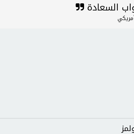
واب السعادة
أمريكي
لمز