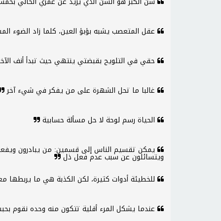
سن الكبر هو السن الذي يزيد عن عمري الحالي بخم
عقل المتعصب يشبه بؤبؤ العين، كلما زاد الضوء الم
حقي في التلويح بقبضتي ينتهي حيث تبدأ أنف الآخ
غالبا ما تحل الشهرة على من يفكر في شيء آخر
الحياة رسم لوحة لا حل مسألة حسابية
يمكن تقسيم الناس إلى قسمين: من يبادرون ويفعلو
ويتسائلون عن سبب عدم فعل ذل
للخطيئة أدوات كثيرة، لكن الكذبة هي ما يربطها م
عندما يشكل المرء أقلية تتكون منه وحده نقوم بح