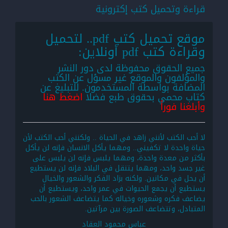
قراءة وتحميل كتب إكترونية
موقع تحميل كتب pdf.. لتحميل
وقراءة كتب pdf أونلاين:
جميع الحقوق محفوظة لدى دور النشر
والمؤلفون والموقع غير مسؤل عن الكتب
المضافة بواسطة المستخدمون. للتبليغ عن
كتاب محمي بحقوق طبع فضلا
اضغط هنا
وأبلغنا فوراً
لا أحب الكتب لأنني زاهد في الحياة .. ولكنني أحب الكتب لأن
حياة واحدة لا تكفيني.. ومهما يأكل الانسان فإنه لن يأكل
بأكثر من معدة واحدة، ومهما يلبس فإنه لن يلبس على
غير جسد واحد، ومهما يتنقل في البلاد فإنه لن يستطيع
أن يحل في مكانين. ولكنه بزاد الفكر والشعور والخيال
يستطيع أن يجمع الحيوات في عمر واحد، ويستطيع أن
يضاعف فكره وشعوره وخياله كما يتضاعف الشعور بالحب
المتبادل، وتتضاعف الصورة بين مرآتين.
عباس محمود العقاد