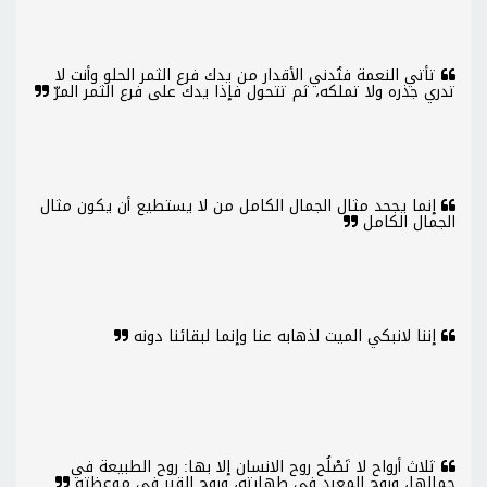
تأتي النعمة فتُدني الأقدار من يدك فرع الثمر الحلو وأنت لا
تدري جذره ولا تملكه، ثم تتحول فإذا يدك على فرع الثمر المرّ
إنما يجحد مثال الجمال الكامل من لا يستطيع أن يكون مثال
الجمال الكامل
إننا لانبكي الميت لذهابه عنا وإنما لبقائنا دونه
ثلاث أرواح لا تَصْلُح روح الانسان إلا بها: روح الطبيعة في
جمالها، وروح المعبد في طهارته، وروح القبر في موعظته