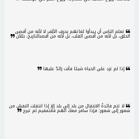
تعلم الناس أن يبدأوا لغاتهم بحرف الألِف لا لأنه من أقصى
الحلق، بل لأنه من أقصى القلب، بل لأنه من أقصىالتاريخ، بللأن
إذا لم تزد على الحياة شيئا فأنت زائدٌ عليها
لا تتم فائدةُ الانتقال من بلد إلى بلد إلا إذا انتقلت النفسُ من
شعور إلى شعور؛ فإذا سافر معك الهم فأنتمقيم لم تبرح