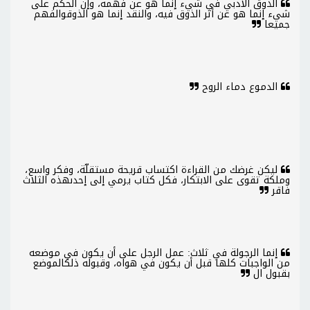
الذوق الأدبي في شيء إنما هو عن فهمه، وإن الحكم على
شيء إنما هو عن أثر الذوق فيه، والنقد إنما هو الذوقوالفهم
جميعا
الدموع دماء الروح
ليكن غرضك من القراءة اكتساب قريحة مستقلّة، وفكر واسع،
وملكة تقوى على الابتكار، فكل كتاب يرمي إلى إحدىهذه الثلاث
فاقر
إنما الرجولة في ثلاث: عمل الرجل على أن يكون في موضعه
من الواجبات كلها قبل أن يكون في هواه، وقبوله ذلكالموضع
بقبول ال