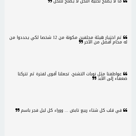
ما لا يصلح لخلية النحل لا يصلح للنحل
تم اختيار هيئة محلفين مكونة من 12 شخصا لكي يحددوا من
له محام أفضل من الآخر
عواطفنا مثل نوبات التشنج، تجعلنا أقوى لفترة ثم تتركنا
ضعفاء إلى الأبد
في قلب كل شتاء ربيع نابض ... ووراء كل ليل فجر باسم