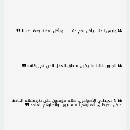
وليس الذئب يأكل لحم ذئب ... ويأكل بعضنا بعضا عيانا
الجنون غالبا ما يكون منطق العقل الذي تم إرهاقه
لا يغيظني الأصوليون، فهم مؤمنون على طريقتهم الخاصة؛
ولكن يغيظني أنصارهم العلمانيون، وأَنصارهم الملحد