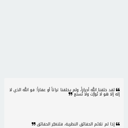
لقد خلقنا الله أحراراً، ولم يخلقنا تراثاً أو عقاراً؛ فو الله الذي لا
إله إلا هو لا نُورَّث ولا نُستع
إذا لم تلائم الحقائق النظرية، فلتغيّر الحقائق