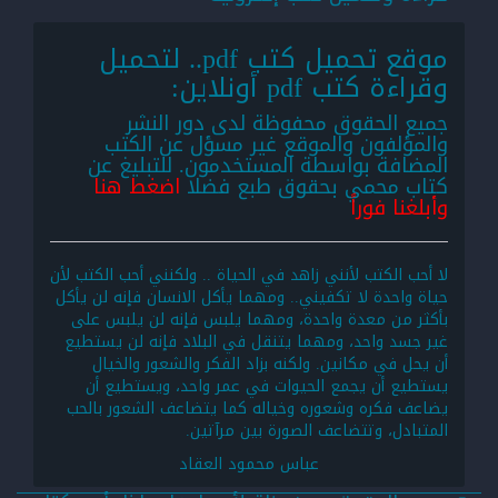
موقع تحميل كتب pdf.. لتحميل
وقراءة كتب pdf أونلاين:
جميع الحقوق محفوظة لدى دور النشر
والمؤلفون والموقع غير مسؤل عن الكتب
المضافة بواسطة المستخدمون. للتبليغ عن
كتاب محمي بحقوق طبع فضلا
اضغط هنا
وأبلغنا فوراً
لا أحب الكتب لأنني زاهد في الحياة .. ولكنني أحب الكتب لأن
حياة واحدة لا تكفيني.. ومهما يأكل الانسان فإنه لن يأكل
بأكثر من معدة واحدة، ومهما يلبس فإنه لن يلبس على
غير جسد واحد، ومهما يتنقل في البلاد فإنه لن يستطيع
أن يحل في مكانين. ولكنه بزاد الفكر والشعور والخيال
يستطيع أن يجمع الحيوات في عمر واحد، ويستطيع أن
يضاعف فكره وشعوره وخياله كما يتضاعف الشعور بالحب
المتبادل، وتتضاعف الصورة بين مرآتين.
عباس محمود العقاد