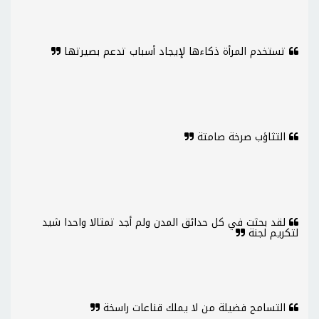
تستخدم المرأة ذكاءها لإيجاد أسباب تدعم بصيرتها
التثاؤب صرخة صامتة
لقد بحثت في كل حدائق المدن ولم أجد تمثالا واحدا شيد
لتكريم لجنة
التسامح فضيلة من لا يملك قناعات راسخة