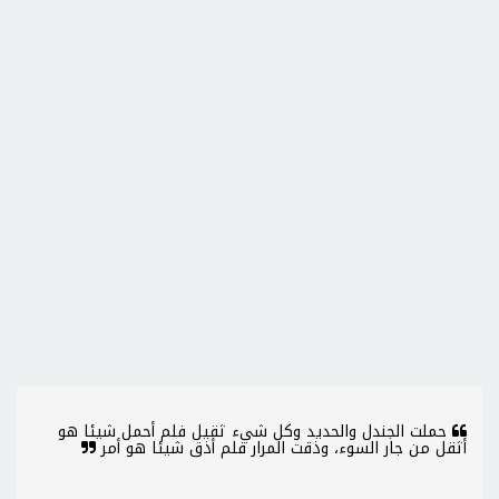
حملت الجندل والحديد وكل شيء ثقيل فلم أحمل شيئا هو
أثقل من جار السوء، وذقت المرار فلم أذق شيئا هو أمر