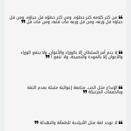
من كثر كلامه كثر خطؤه، ومن كثر خطؤه قل حياؤه، ومن قل
حياؤه قل ورعه، ومن قل ورعه مات قلبه، ومن مات قل
لا يتم أمر السلطان إلا بالوزراء والأعوان، ولا ينفع الوزراء
والأعوان إلا بالمودة والنصيحة، ولا تنفع ا
الإبداع مثل الحب، متابعة إغوائية مليئة بعدم الثقة
وبالخفقات المرتبكة
لا توجد لغة مثل الأيرلدية للطمأنة والتهدئة