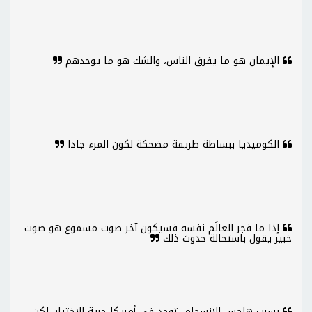
الإيمان هو ما يفرق الناس، والشك هو ما يوحدهم
الكوميديا ببساطة طريقة مضحكة لكون المرء جادا
إذا ما فجر العالَم نفسه فسيكون آخر صوت مسموع هو صوت
خبير يقول باستحالة حدوث ذلك
بسبب هاجس الانسجام، توجد في أمريكا حرية الاختيار، لكن