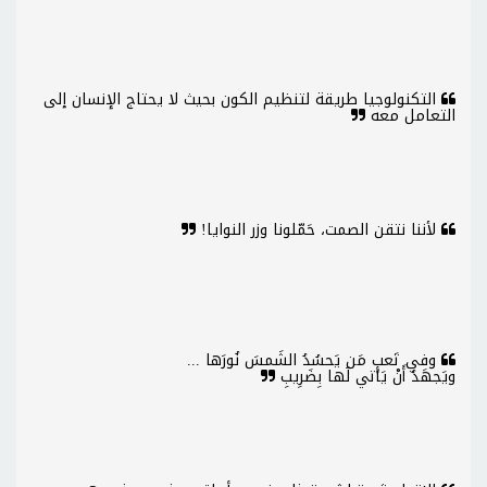
التكنولوجيا طريقة لتنظيم الكون بحيث لا يحتاج الإنسان إلى
التعامل معه
لأننا نتقن الصمت، حَمّلونا وزر النوايا!
وفي تَعبٍ مَن يَحسُدُ الشَمسَ نُورَها ...
ويَجهَدُ أَنْ يَأتي لَها بِضَرِيبِ