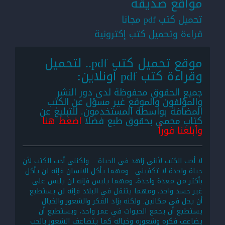
مواقع صديقة
تحميل كتب pdf مجانا
قراءة وتحميل كتب إكترونية
موقع تحميل كتب pdf.. لتحميل
وقراءة كتب pdf أونلاين:
جميع الحقوق محفوظة لدى دور النشر
والمؤلفون والموقع غير مسؤل عن الكتب
المضافة بواسطة المستخدمون. للتبليغ عن
كتاب محمي بحقوق طبع فضلا
اضغط هنا
وأبلغنا فوراً
لا أحب الكتب لأنني زاهد في الحياة .. ولكنني أحب الكتب لأن
حياة واحدة لا تكفيني.. ومهما يأكل الانسان فإنه لن يأكل
بأكثر من معدة واحدة، ومهما يلبس فإنه لن يلبس على
غير جسد واحد، ومهما يتنقل في البلاد فإنه لن يستطيع
أن يحل في مكانين. ولكنه بزاد الفكر والشعور والخيال
يستطيع أن يجمع الحيوات في عمر واحد، ويستطيع أن
يضاعف فكره وشعوره وخياله كما يتضاعف الشعور بالحب