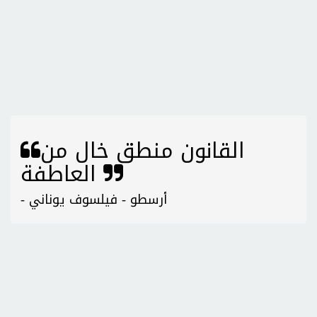
القانون منطق خال من
العاطفة
- أرسطو - فيلسوف يوناني