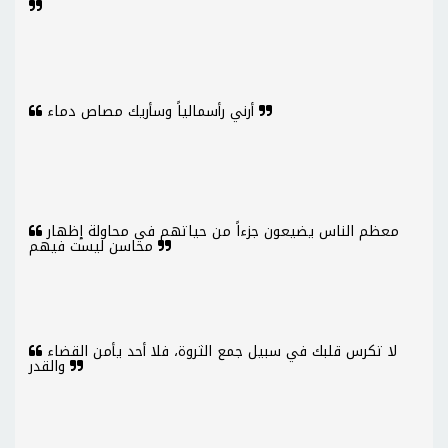
أرني رأسمالياً وسأريك مصاص دماء
معظم الناس يضيعون جزءاً من حياتهم في محاولة إظهار
محاسن ليست فيهم
لا تكرس قلبك في سبيل جمع الثروة، فلا أحد يأمن القضاء
والقدر