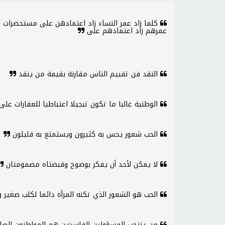
كلما زاد عمر النساء زاد اعتمادهن على مستحضرات الت
عمرهم زاد اعتمادهم على
النقد فن تقييم الناس مقارنة بقيمة من ينقد
الوطنية غالبا ما تكون تبجيلا اعتباطيا للعقارات ع
الحب شعور يحس به كثيرون ويستمتع به قليلون
لا يمكن لأحد أن يفكر بوضوح وقبضتاه مضمومتان
الحب هو الشعور الذي تكنه المرأة دائما لكلب صغير و
من ينتخب المسؤولين الفاسدين هم المواطنون الصال