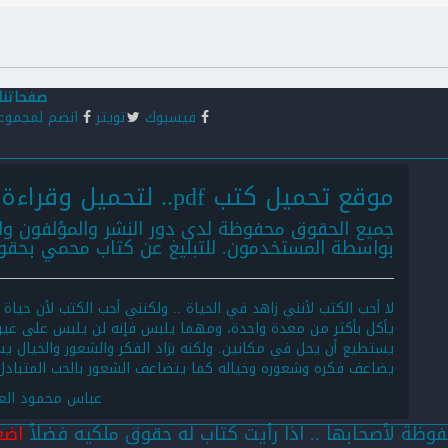
صفحاتنا
فيسبوك
تويتر
انضم لمجموع
موقع تحميل كتب pdf.. لتحميل وقراءة كتب pdf أونلاين:
جميع الحقوق محفوظة لدى دور النشر والمؤلفون وا
بواسطة المستخدمون. للتبليغ عن كتاب محمي بحق
لا أحب الكتب لأنني زاهد في الحياة .. ولكنني أحب الكتب لأن حياة
يأكل بأكثر من معدة واحدة، ومهما يلبس فإنه لن يلبس على غير 
يستطيع أن يحل في مكانين. ولكنه بزاد الفكر والشعور والخيال 
يضاعف فكره وشعوره وخياله كما يتضاعف الشعور بالحب المتبادل،
عباس محمود الع
ظة لأصحابها .. اذا رأيت كتاب له حقوق ملكيه فضلاً
اضغ