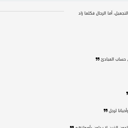
جميل، أما الرجال فكلما زاد
لى حساب المبادئ
أحيانا لرجل
حون الذين لا يدلون بأصواتهم