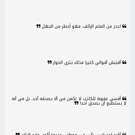
احذر من العلم الزائف، فهو أخطر من الجهل
أقتبسُ أقوالي كثيرا فذلك يثري الحوار
أقسى عقوبة للكاذب لا تكمن في ألا يصدقه أحد، بل في أنه
لا يستطيع أن يصدق أحدا
أكره إحساسي بأني في موطني عندما أكون خارج البلاد