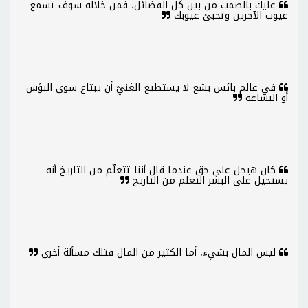
عليك بالصمت من بين كل الفضائل، فمن خلاله سوف تسمع
عيوب الآخرين وتخبئ عيوبك
في عالم بائس بشع لا يستطيع الغنيّ أن يبتاع سوى البؤس
أو البشاعة
كان هيجل على حق عندما قال أننا تتعلّم من التاريخ أنه
يستحيل على البشر التعلم من التاريخ
ليس المال بشيء، أما الكثير من المال فتلك مسألة أخرى