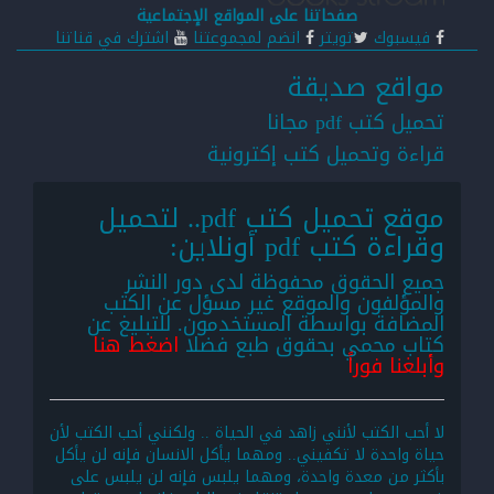
صفحاتنا على المواقع الإجتماعية
فيسبوك
تويتر
انضم لمجموعتنا
اشترك في قناتنا
مواقع صديقة
تحميل كتب pdf مجانا
قراءة وتحميل كتب إكترونية
موقع تحميل كتب pdf.. لتحميل
وقراءة كتب pdf أونلاين:
جميع الحقوق محفوظة لدى دور النشر
والمؤلفون والموقع غير مسؤل عن الكتب
المضافة بواسطة المستخدمون. للتبليغ عن
كتاب محمي بحقوق طبع فضلا
اضغط هنا
وأبلغنا فوراً
لا أحب الكتب لأنني زاهد في الحياة .. ولكنني أحب الكتب لأن
حياة واحدة لا تكفيني.. ومهما يأكل الانسان فإنه لن يأكل
بأكثر من معدة واحدة، ومهما يلبس فإنه لن يلبس على