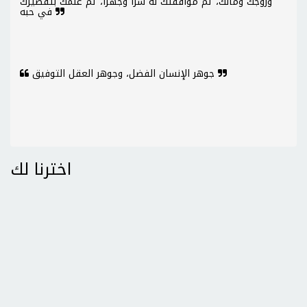
وزوجك ومالك، ثم موافقتك له سرّاً وجهراً، ثم علمك بتقصيرك
في حبه
جوهر الإنسان الفضل، وجوهر العقل التوفيق
اخترنا لك