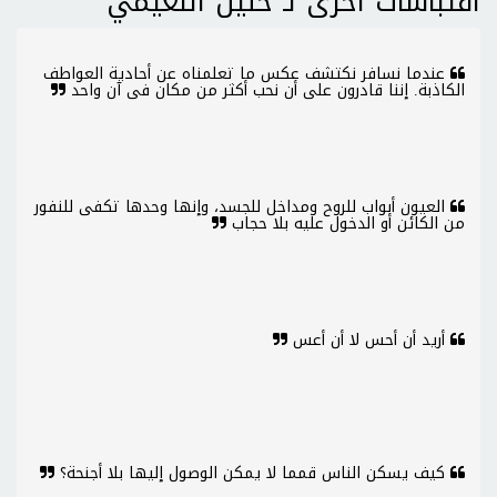
اقتباسات اخرى لـ خليل النعيمي
عندما نسافر نكتشف عكس ما تعلمناه عن أحادية العواطف
الكاذبة. إننا قادرون على أن نحب أكثر من مكان فى آن واحد
العيون أبواب للروح ومداخل للجسد، وإنها وحدها تكفى للنفور
من الكائن أو الدخول عليه بلا حجاب
أريد أن أحس لا أن أعس
كيف يسكن الناس قمما لا يمكن الوصول إليها بلا أجنحة؟