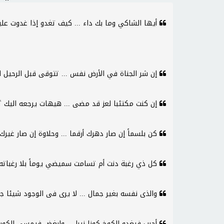
أيها الشاكي وما بك داء ... كيف تغدو إذا غدوت علي
إن شر الجناة في الأرض نفس ... تتوقى قبل الرحيل ا
إن كنت مكتئبا لعز قد مضى ... هيهات يرجعه اليك تَنَ
كن بلسماً إن صار دهرك أرقما ... وحلاوة إن صار غير
كل ذي رغبة دنت أم تسامت سميضي يوماً بلا رغباته
والذى نفسه بغير جمال ... لا يرى فى الوجود شيئا ج
أحبب فيغدو الكوخ كونا نيرا ... وابغض فيمسي الكو