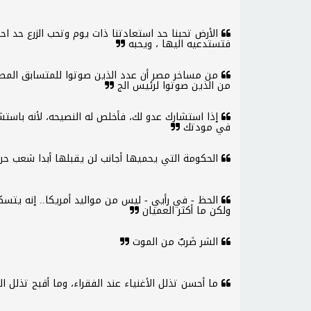
الأرض تحبنا حد استعادتنا ذات يوم وتحب الزرع حد اح
فتستدعيه اليها ، ويحبه
من مساخر مصر أن عدد الذين صوتوا للمتسابق المصر
من الذين صوتوا لرئيس الج
إذا استشارك عدو لك، فأخلص له النصيحه، لأنه باست
في مودتك
الحكومة التي يحميها أجانب لن يقبلها أبدا شعب حر
الحظ - في رأيي - ليس من مواليد أمريكا.. إنه يتسكع
ولكن ما أكثر العميان
الشر ضَربٌ من الموت
ما أحسن تذلل الأغنياء عند الفقراء، وما أقبح تذلل ال