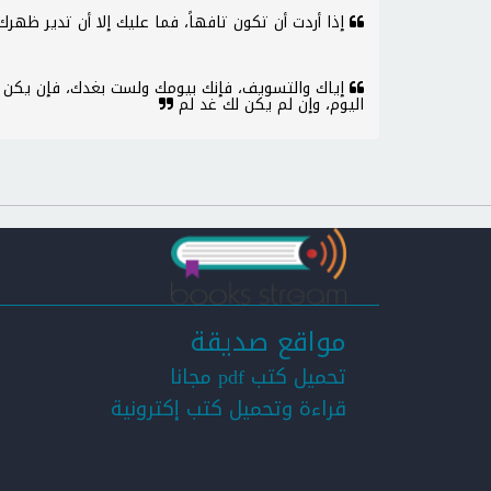
إذا أردت أن تكون تافهاً، فما عليك إلا أن تدير ظهر
إياك والتسويف، فإنك بيومك ولست بغدك، فإن يكن
اليوم، وإن لم يكن لك غد لم
مواقع صديقة
تحميل كتب pdf مجانا
قراءة وتحميل كتب إكترونية