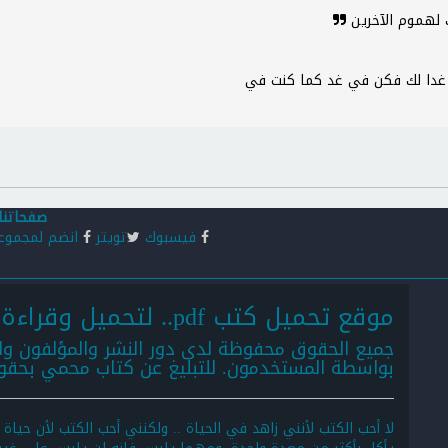
ك لهموم الآخرين
 غدا لك فكن في غد كما كنت في
صفحاتنا
فيسبوك
تويتر
انضم لمجموع
موقع تحميل كتب pdf.. لتحميل وقراءة كتب pdf أونلاين:
جميع الحقوق محفوظة لدى دور النشر والمؤلفون وا
بواسطة المستخدمون. للتبليغ عن كتاب محمي بحق
لا أحب الكتب لأنني زاهد في الحياة .. ولكنني أحب الكتب لأن حياة