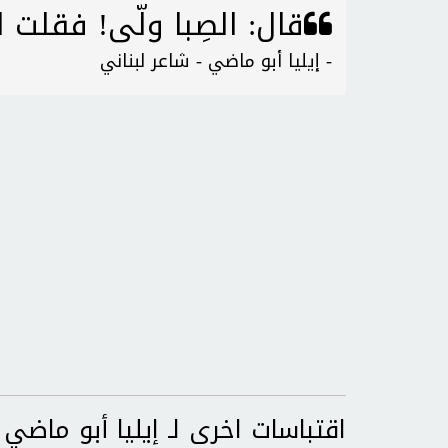
قال: الصِبا ولّى! فقلت ل
- إيليا أبو ماضي - شاعر لبناني
اقتباسات اخرى لـ إيليا أبو ماضي