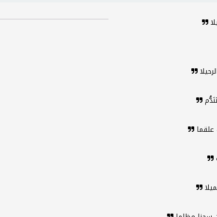
لا
لرحيلا
دُّم
ك علقما
ميلا
ن سجنا مظلما