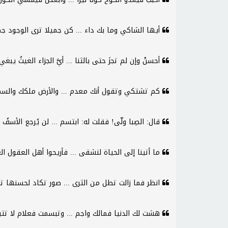
أيها الشاكي وما بك داء ... كن جميلا ترى الوجود ج
أحسنْ وإن لم تجزَ حتى بالثنا ... أيَّ الجزاء الغيثُ ي
كم تشتكي وتقول أنك معدم ... والأرض ملكك والسما
قال: الصِبا ولّى! فقلت له: ابتسم ... لن يُرجع الأسفُ
ما أتينا إلى الحياة لنشقى ... فأريحوا أهل العقول ال
انظر فما زالت تطل من الثرى ... صور تكاد لحسنها 
هشت لك الدنيا فمالك واجم ... وتبسمت فعلام لا ت