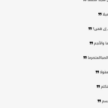
ميلا
بغي إن همى؟
 والأنجم
 الصباالمتصرما
عقولا
تتكلم
تبسم