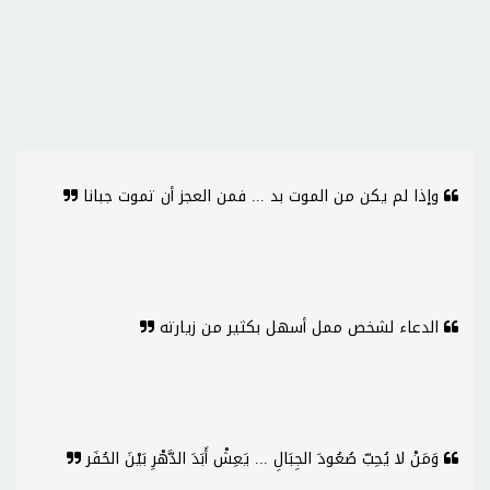
وإذا لم يكن من الموت بد ... فمن العجز أن تموت جبانا
الدعاء لشخص ممل أسهل بكثير من زيارته
وَمَنْ لا يُحِبّ صُعُودَ الجِبَالِ ... يَعِشْ أَبَدَ الدَّهْرِ بَيْنَ الحُفَر