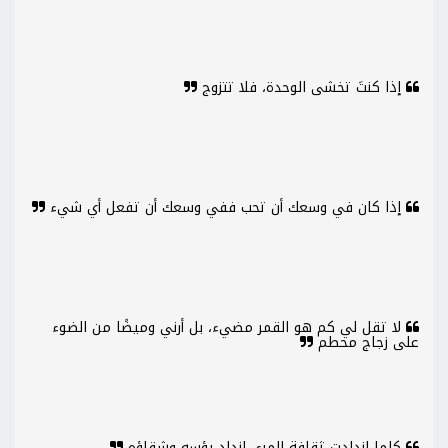
إذا كنتَ تخشى الوحدة، فلا تتزوج
إذا كان في وسعك أن تحب ففي وسعك أن تفعل أي شيء
لا تقل لي كم هو القمر مضيء، بل أرني وميضًا من الضوء
على زجاج محطم
كلما ازدادت ثقافة المرء، ازداد بؤسه وشقاؤه