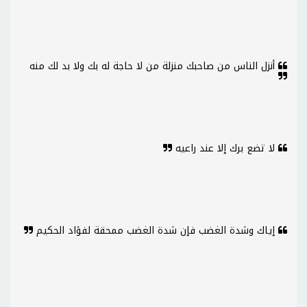
أنزل الناس من صاحبك منزلة من لا حاجة له بك ولا بد لك منه
لا تضع برك إلا عند راعيه
إياك وشدة الغضب فإن شدة الغضب ممحقة لفؤاد الحكيم