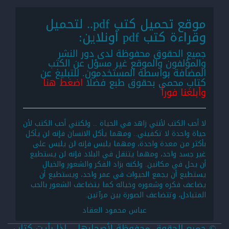
موقع تحميل كتب pdf.. لتحميل
وقراءة كتب pdf أونلاين:
جميع الحقوق محفوظة لدى دور النشر
والمؤلفون والموقع غير مسؤل عن الكتب
المضافة بواسطة المستخدمون. للتبليغ عن
كتاب محمي بحقوق طبع فضلا
اضغط هنا
وأبلغنا فوراً
لا أحب الكتب لأنني زاهد في الحياة .. ولكنني أحب الكتب لأن
حياة واحدة لا تكفيني.. ومهما يأكل الانسان فإنه لن يأكل
بأكثر من معدة واحدة، ومهما يلبس فإنه لن يلبس على
غير جسد واحد، ومهما يتنقل في البلاد فإنه لن يستطيع
أن يحل في مكانين. ولكنه بزاد الفكر والشعور والخيال
يستطيع أن يجمع الحيوات في عمر واحد، ويستطيع أن
يضاعف فكره وشعوره وخياله كما يتضاعف الشعور بالحب
المتبادل، وتتضاعف الصورة بين مرآتين.
عباس محمود العقاد
© جميع الحقوق محفوظة لأصحابها .. اذا رأيت كتاب