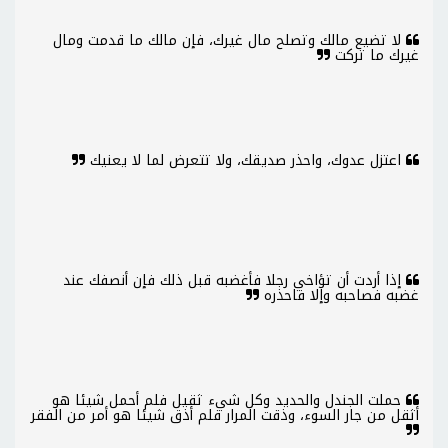
لا تضيع مالك وتصلح مال غيرك، فإن مالك ما قدمت ومال
غيرك ما تركت
اعتزل عدوك، واحذر صديقك، ولا تتعرض لما لا يعنيك
إذا أردت أن تؤاخي رجلا فأغضبه قبل ذلك فإن أنصفك عند
غضبه فصاحبه وإلا فاحذره
حملت الجندل والحديد وكل شيء ثقيل فلم أحمل شيئا هو
أثقل من جار السوء، وذقت المرار فلم أذق شيئا هو أمر من الفقر