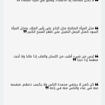
لا يأكل طعامك إلا الأتقياء، وشاور في أمرك العلماء
مثل المرأة الصالحة مثل التاج على رأس الملك، ومثل المرأة
السوء كمثل الحِمل الثقيل على ظهر الشيخ الكبير
ليس من شيء أطيب من اللسان والقلب إذا طابا ولا أخبث
منهما إذا خبثا
كن كمن لا يبتغي محمدة الناس ولا يكسب ذمهم، فنفسه
منه في عناء والناس منه في راحة