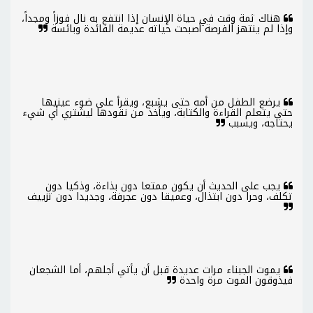
هناك ثمة وقت في حياة الإنسان إذا انتفع به نال فوزاً ومجداً،
وإذا لم ينتهز الفرصة أصبحت حياته عديمة الفائدة وبائسة
يرضع الطفل من أمه حتى يشبع، ويقرأ على ضوء عينيها
حتى يتعلم القراءة والكتابة، ويأخذ من نقودها ليشتري أي شيء
يحتاجه، ويسبب
يجب على الحديث أن يكون ممتعا دون بذاءة، وذكيا دون
تكلف، وحرا دون ابتذال، وعميقا دون عجرفة، وجديدا دون تزييف
يموت الجبناء مرات عديدة قبل أن يأتي أجلهم، أما الشجعان
فيذوقون الموت مرة واحدة