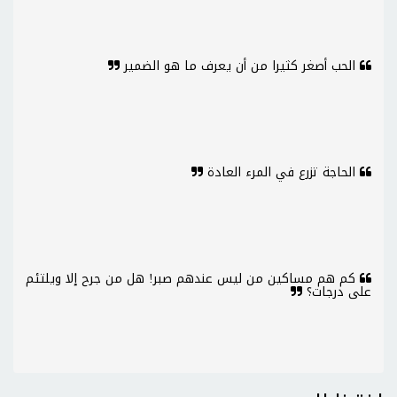
الحب أصغر كثيرا من أن يعرف ما هو الضمير
الحاجة تزرع في المرء العادة
كم هم مساكين من ليس عندهم صبر! هل من جرح إلا ويلتئم
على درجات؟