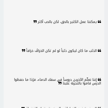
يمكننا عمل الكثير بالحق، لكن بالحب أكثر
الذئب ما كان ليكون ذئباً لو لم تكن الخرافُ خرافاً
إننا نعلّم الآخرين دروساً في سفك الدماء، فإذا ما حفظوا
الدرس قاموا بالتجربة علينا