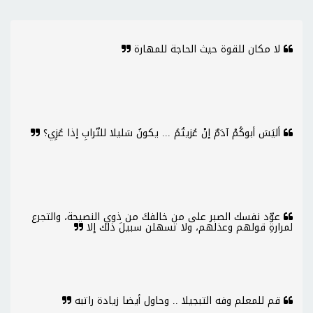
لا مكان للقوة حيث الحاجة للمهارة
أليَسَ أبوكُمْ آدَمٌ إنْ عُزيتُمُ ... يكونُ سَليلا للتّرابِ إذا عُزِي؟
عوّد نفسك الصبر على من خالفكَ من ذوي النصيحة، والتجرع
لمرارةِ قولهم وعذلهم، ولا تسهلن سبيلَ ذلك إلا
قم للمعلم وفه التبجيلا .. وحاول أيضا زيادة راتبه