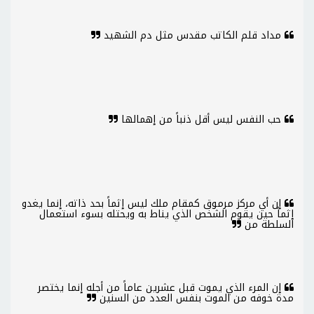
مداد قلم الكاتب مقدس مثل دم الشهيد
حب النفس ليس أقل ذنباً من إهمالها
إن أي مركز مرموق كمقام ملك ليس إثماً بحد ذاته، إنما يغدو
إثماً حين يقوم الشخص الذي يناط به ويحتله بسوء استعمال
السلطة من
إن المرء الذي يموت قبل عشرين عاماً من أجله إنما يختصر
مدة خوفه من الموت بنفس العدد من السنين