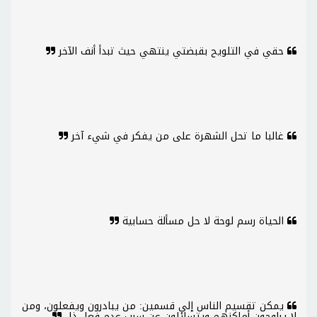
حقي في التلويح بقبضتي ينتهي حيث تبدأ أنف الآخر
غالبا ما تحل الشهرة على من يفكر في شيء آخر
الحياة رسم لوحة لا حل مسألة حسابية
يمكن تقسيم الناس إلى قسمين: من يبادرون ويفعلون، ومن
لا يراوحون أماكنهم ويتسائلون عن سبب عدم فعل ذل