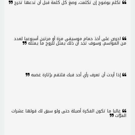
تكلم بوضوح إن تكلمت، وصغ كل كلمة قبل أن تدعها تخرج
احرص على أخذ حمام موسيقي مرة أو مرتين أسبوعيا لعدد
من المواسم، وسوف تجد أن ذلك يمثل للروح ما يمثله
إذا أردت أن تعرف رأي أحد فيك فلتقم بإثارة غضبه
غالبا ما تكون الفكرة أصيلة حتى ولو سبق لك قولها عشرات
المرَّات