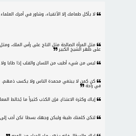
لا يأكل طعامك إلا الأتقياء، وشاور في أمرك العلماء
مثل المرأة الصالحة مثل التاج على رأس الملك، ومثل 
على ظهر الشيخ الكبير
ليس من شيء أطيب من اللسان والقلب إذا طابا ولا أ
كن كمن لا يبتغي محمدة الناس ولا يكسب ذمهم، ف
في راحة
إياك وكثرة الاعتذار، فإن الكذب كثيراً ما يُخالط المع
لتكن كلمتك طيبة وليكن وجهك بسطا تكن أحب إلى
إياك والسؤال فإنه يذهب ماء الحياء من الوجه