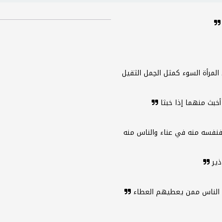
المرأة السوء كمثل الحِمل الثقيل
خبث منهما إذا خبثا
نفسه منه في عناء والناس منه
اذير
 الناس ممن يعطيهم العطاء