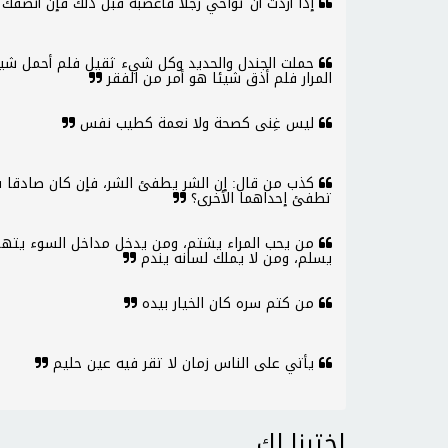
إذا أردت أن تؤاخي رجلا فأغضبه قبل ذلك فإن أنصفك 
حملت الجندل والحديد وكل شيء ثقيل فلم أحمل شيئا
المرار فلم أذق شيئا هو أمر من الفقر
ليس غِنى كصحة ولا نعمة كطيب نفس
كذب من قال: إن الشر يطفئ الشر، فإن كان صادقا فلي
تطفئ إحداهما الأخرى؟
من يحب المراء يشتم، ومن يدخل مداخل السوء يتهم
يسلم، ومن لا يملك لسانه يندم
من كتم سره كان الخيار بيده
يأتي على الناس زمان لا تقر فيه عين حليم
اخترنا لك