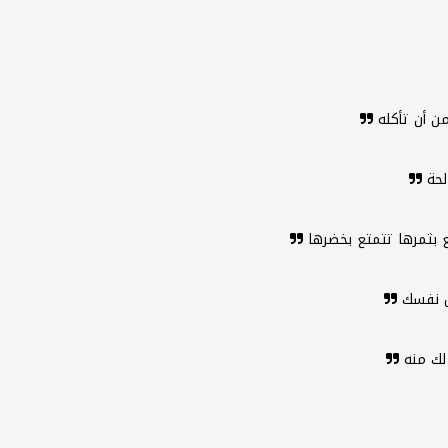
من أن تأكله
لحة
ع بثمرها تتمتع بخضرها
ول نفسك
 لك منه