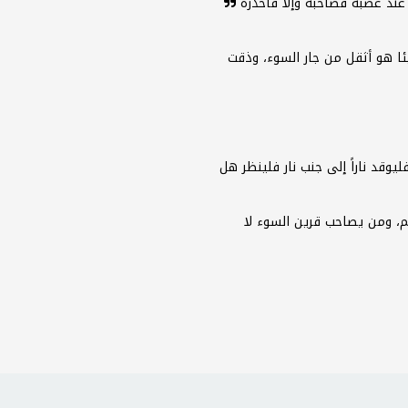
عند غضبه فصاحبه وإلا فاحذره
 هو أثقل من جار السوء، وذقت
وقد ناراً إلى جنب نار فلينظر هل
، ومن يصاحب قرين السوء لا