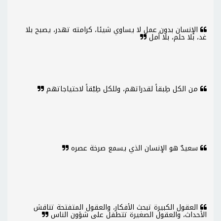
الإنسان بدون عمل لا يساوي شيئا، كرامته تهدر، يصبح بلا
غد، بلا حلم، بلا أمل
من الكل طِبقاً لقدراتهم، وللكل طِبْقاً لاحتياجاتهم
سعيدٌ هو الإنسان الذي يسمع صرخة عصره
العقول الكبيرة تبحث الأفكار، والعقول المتفتحة تناقش
الأحداث، والعقول الصغيرة تتطفل على شؤون الناس