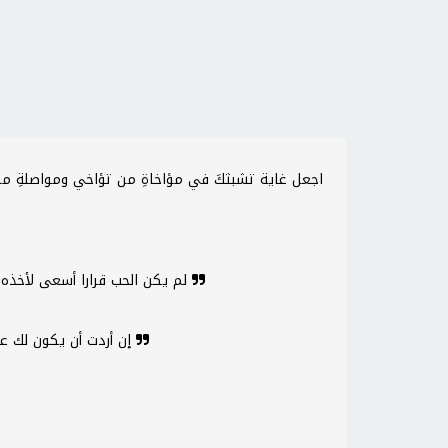
لم يكن الحب قرارا أسعى لأخذه بقدرِ ما كان قدرا يسعى لأخذي
إن أردت أن يكون لك عز لا يفنى فلا تستعزن بعز يفنى