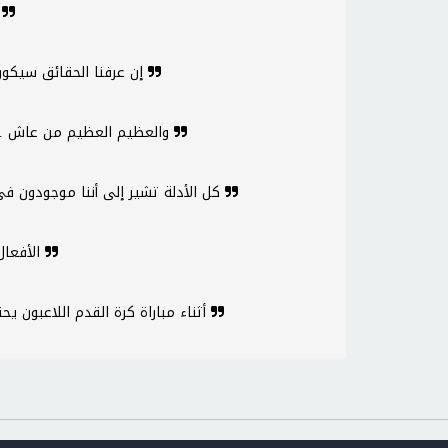
الأكل نصفه 
إن عرفنا الحقائق سيكون بإمكاننا غفران معظم الأشياء
والعظيم العظيم من عاش ... كالشمس فأحيا بعمره الأحياء
كل الأدلة تشير إلى أننا موجودون في هذا العالم لكي لا نفعل شيئا
الأفعال الفاضلة تسر من يحب الفضيلة
أثناء مباراة كرة القدم اللاعبون يحققون أهدافا، والمشاهدون أيضا