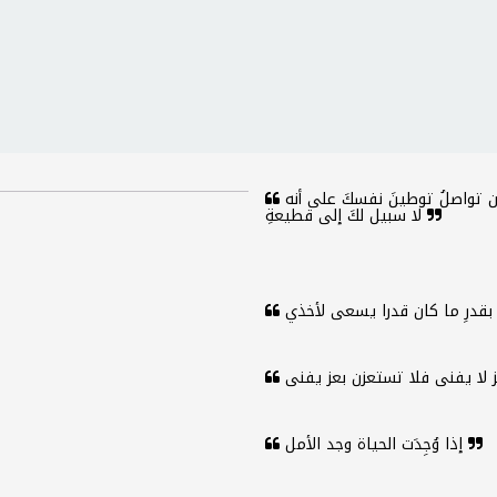
اجعل غاية تشبثكَ في مؤاخاةِ من تؤاخي ومواصلةِ من تواصلُ توطينَ نفسكَ على أنه
لا سبيل لكَ إلى قطيعةِ
إذا وُجِدَت الحياة وجد الأمل