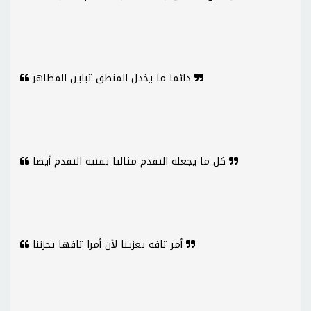
دائما ما يخذل المنطق تباين المظاهر
كل ما يجعله التقدم مثاليا يفنيه التقدم أيضا
أمر تافه يعزينا لأن أمرا تافها يحزننا