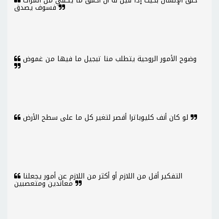
خلق الإنسان بحيث إذا قيل له أن أحمق ما يكفي من المرات
فسوف يصدق
وضوح الأمور الروحية يتطلب منا تبجيل ما فيها من غموض
لو كان أنف كليوباترا أقصر لتغير كل ما على سطح الأرض
التفكير أقل من اللازم أو أكثر من اللازم عن أمور يجعلنا
معاندين ومتعصبين