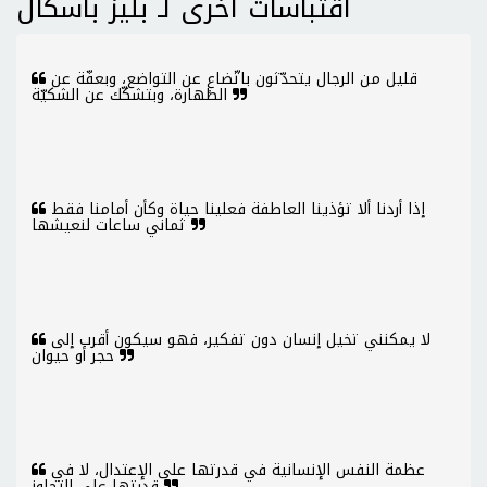
اقتباسات اخرى لـ بليز باسكال
قليل من الرجال يتحدّثون باتّضاعٍ عن التواضع، وبعفّة عن
الطهارة، وبتشكّك عن الشكيّة
إذا أردنا ألا تؤذينا العاطفة فعلينا حياة وكأن أمامنا فقط
ثماني ساعات لنعيشها
لا يمكنني تخيل إنسان دون تفكير، فهو سيكون أقرب إلى
حجر أو حيوان
عظمة النفس الإنسانية في قدرتها على الإعتدال، لا في
قدرتها على التجاوز