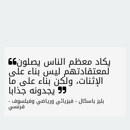
يكاد معظم الناس يصلون
لمعتقادتهم ليس بناء على
الإثنات، ولكن بناء على ما
يجدونه جذابا
- بليز باسكال - فيزيائي ورياضي وفيلسوف
فرنسي