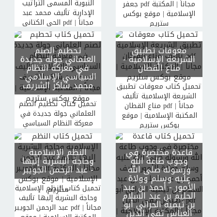
النبوية المسمى التراتيب
جعفر pdf مجاناً | المكتبة
الإدارية تأليف محمد عبد
الإسلامية | موقع بوكس
الحي الكتاني pdf مجاناً |
ستريم
المكتبة الإسلامية | موقع
بوكس ستريم
معوقات تطبيق
تحطيم الصنم
الشريعة الإسلامية
-
العلماني جولة جديدة
مناع القطان
في معركة النظام
السياسي الإسلامي
-
محمد شاكر الشريف
تحميل كتاب معوقات تطبيق
الشريعة الإسلامية تأليف
تحميل كتاب تحطيم الصنم
مناع القطان pdf مجاناً |
العلماني جولة جديدة في
المكتبة الإسلامية | موقع
معركة النظام السياسي
بوكس ستريم
الإسلامي تأليف محمد شاكر
الشريف pdf مجاناً | المكتبة
قاعدة مختصرة في
النظم الإسلامية
الإسلامية | موقع بوكس
وجوب طاعة الله
وحاجة البشرية إليها
ستريم
ورسوله صلى الله
- عبد الرحمن الجويبر
عليه وسلم وولاة
الأمور
- أحمد بن عبد
تحميل كتاب النظم الإسلامية
الحليم بن عبد السلام
وحاجة البشرية إليها تأليف
بن تيمية الحراني أبو
عبد الرحمن الجويبر pdf مجاناً |
العباس تقي الدين