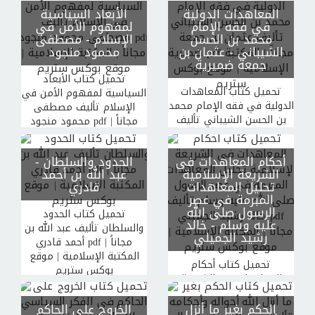
مجاناً | المكتبة الإسلامية |
بوكس ستريم
المعاهدات الدولية
الأبعاد السياسية
موقع بوكس ستريم
في فقه الإمام
لمفهوم الأمن في
محمد بن الحسن
الإسلام
- مصطفى
الشيباني
- عثمان بن
محمود منجود
جمعة ضميرية
تحميل كتاب الأبعاد
تحميل كتاب المعاهدات
السياسية لمفهوم الأمن في
الدولية في فقه الإمام محمد
الإسلام تأليف مصطفى
بن الحسن الشيباني تأليف
محمود منجود pdf مجاناً |
عثمان بن جمعة ضميرية pdf
المكتبة الإسلامية | موقع
مجاناً | المكتبة الإسلامية |
بوكس ستريم
أحكام المعاهدات فى
الحدود والسلطان
-
موقع بوكس ستريم
الشريعة الإسلامية
عبد الله بن أحمد
تحليل المعاهدات
قادري
المبرمة في عصر
الرسول صلى الله
تحميل كتاب الحدود
عليه وسلم
- خالد
والسلطان تأليف عبد الله بن
رشيد الجميلي
أحمد قادري pdf مجاناً |
المكتبة الإسلامية | موقع
تحميل كتاب أحكام
بوكس ستريم
المعاهدات فى الشريعة
الإسلامية تحليل المعاهدات
المبرمة في عصر الرسول
الحكم بغير ما أنزل
الخروج على الحاكم