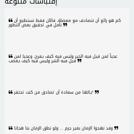
إقتباسات متنوعة
كم هو رائع أن نتصادف مع معضلة، فالآن فقط نستطيع أن
نأمل في تحقيق بعض التطور
عجباً لمن قيل فيه الخير وليس فيه كيف يفرح، وعجبا لمن
قيل فيه الشر وليس فيه كيف يغضب
يالها من سعادة أن تصادق من كنت تحتقر!
وقد نهجوا الزمان بغير جرم ... ولو نطق الزمان بنا هجانا