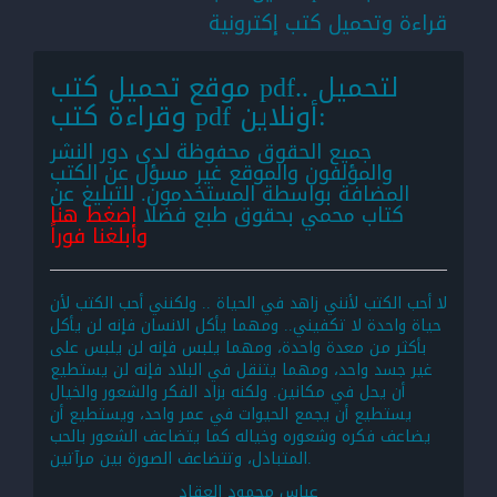
قراءة وتحميل كتب إكترونية
موقع تحميل كتب pdf.. لتحميل
وقراءة كتب pdf أونلاين:
جميع الحقوق محفوظة لدى دور النشر
والمؤلفون والموقع غير مسؤل عن الكتب
المضافة بواسطة المستخدمون. للتبليغ عن
كتاب محمي بحقوق طبع فضلا
اضغط هنا
وأبلغنا فوراً
لا أحب الكتب لأنني زاهد في الحياة .. ولكنني أحب الكتب لأن
حياة واحدة لا تكفيني.. ومهما يأكل الانسان فإنه لن يأكل
بأكثر من معدة واحدة، ومهما يلبس فإنه لن يلبس على
غير جسد واحد، ومهما يتنقل في البلاد فإنه لن يستطيع
أن يحل في مكانين. ولكنه بزاد الفكر والشعور والخيال
يستطيع أن يجمع الحيوات في عمر واحد، ويستطيع أن
يضاعف فكره وشعوره وخياله كما يتضاعف الشعور بالحب
المتبادل، وتتضاعف الصورة بين مرآتين.
عباس محمود العقاد