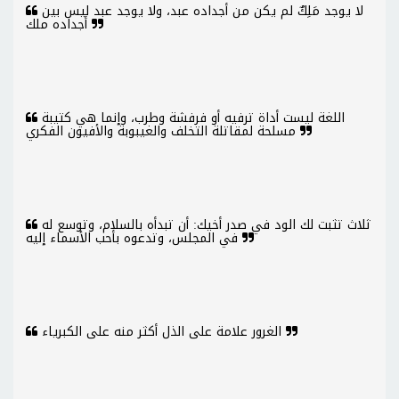
لا يوجد مَلِكٌ لم يكن من أجداده عبد، ولا يوجد عبد ليس بين
أجداده ملك
اللغة ليست أداة ترفيه أو فرفشة وطرب، وإنما هي كتيبة
مسلحة لمقاتلة التخلف والغيبوبة والأفيون الفكري
ثلاث تثبت لك الود في صدر أخيك: أن تبدأه بالسلام، وتوسع له
في المجلس، وتدعوه بأحب الأسماء إليه
الغرور علامة على الذل أكثر منه على الكبرياء