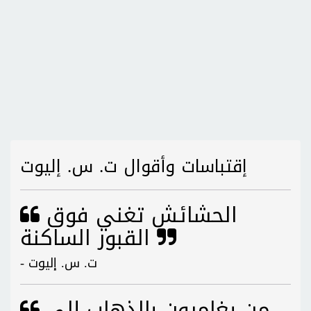
إقتباسات وأقوال ت. س. إليوت
الحشائش تغني فوق
القبور الساكنة
- ت. س. إليوت
من يغامرون بالذهاب إلى