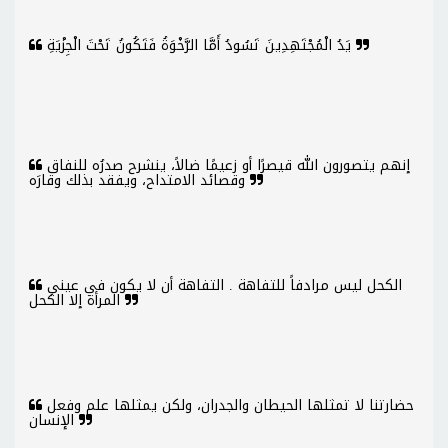
يَدُ الْمُجْتَهِدِينَ تَسُودُ أَمَّا الرَّخْوَةُ فَتَكُونُ تَحْتَ الْجِزْيَةِ
إنهم يتصورون الله قيصرًا أو زعيمًا ضالاً، ينشرح صدرُه للنفاق
وقصائد الامتداح، ويفقد بذلك وقارَه
الكحل ليس مرادفاً للتفاهة . التفاهة أن لا يكون في عيني
المرأة إلا الكحل
حضارتنا لا تمثلها الحيطان والجدران، ولكن يمثلها علم وفعل
الإنسان