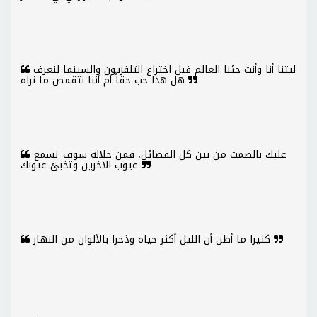
ليتنا أنا وأنت جئنا العالم قبل اختراع التلفزيون والسينما لنعرف
هل هذا حب حقاً أم أننا نتقمص ما نراه
عليك بالصمت من بين كل الفضائل، فمن خلاله سوف تسمع
عيوب الآخرين وتخبئ عيوبك
كثيرا ما أظن أن الليل أكثر حياة وذخرا بالألوان من النهار