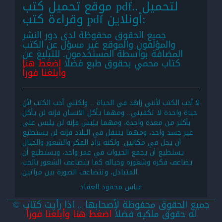
موقع تحميل كتب pdf.. لتحميل
وقراءة كتب pdf أونلاين:
جميع الحقوق محفوظة لدى دور النشر
والمؤلفون والموقع غير مسؤل عن الكتب
المضافة بواسطة المستخدمون. للتبليغ عن
كتاب محمي بحقوق طبع فضلا
اضغط هنا
وأبلغنا فوراً
لا أحب الكتب لأنني زاهد في الحياة .. ولكنني أحب الكتب لأن
حياة واحدة لا تكفيني.. ومهما يأكل الانسان فإنه لن يأكل
بأكثر من معدة واحدة، ومهما يلبس فإنه لن يلبس على
غير جسد واحد، ومهما يتنقل في البلاد فإنه لن يستطيع
أن يحل في مكانين. ولكنه بزاد الفكر والشعور والخيال
يستطيع أن يجمع الحيوات في عمر واحد، ويستطيع أن
يضاعف فكره وشعوره وخياله كما يتضاعف الشعور بالحب
المتبادل، وتتضاعف الصورة بين مرآتين.
عباس محمود العقاد
© جميع الحقوق محفوظة لأصحابها .. اذا رأيت كتاب
له حقوق ملكيه فضلاً
اضغط هنا وأبلغنا فوراً