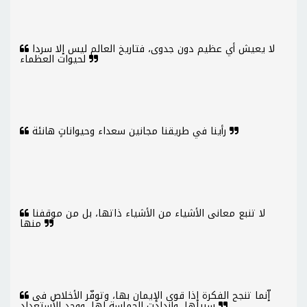
لا يعيش أي عظيم دون جدوى، فتاريخ العالم ليس إلا سردا
لحيوات العظماء
رأينا في طريقنا مجانين سعداء وحيواناتٍ هانئة
لا تنبع معانى الأشياء من الأشياء ذاتها، بل من موقفنا
منها
إّنما تنجح الفكرة إذا قوى الإيمان بها، وتوفّر الأخلاص فى
سبيلها، وازدادت الحماسة لها، ووجد الأستعداد