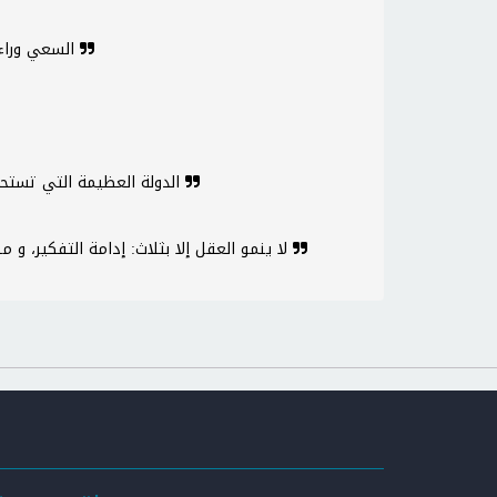
السعي وراء المستحيلات من شيم المجانين
الدولة العظيمة التي تستحق هذا الوصف ليس لها أصدقاء
لا ينمو العقل إلا بثلاث: إدامة التفكير، و مطالعة كتب المفكرين، و اليقظة