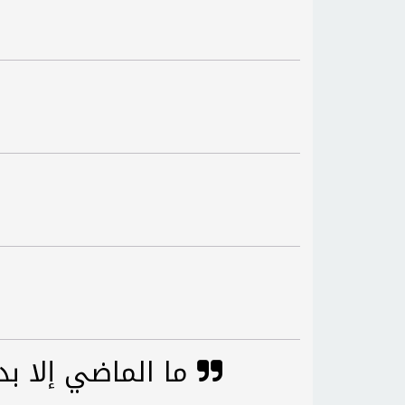
ما الماضي إلا بداية البداية، وكل ما هو قائم أو حدث ليس إلا شفق الفجر