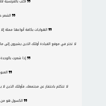
أكتب بالفرنسية لأقول للفرنسيين أني لست فرنسيا
الشعر ديوان العرب ... أبداً وعنوان الأدب
الهوايات بكافة أنواعها مملة إلا بالنسبة لمن لهم نفس الهواية
إذا شعرت بالوحدة وأنت وحدك فأنت في رفقة سوء
العبودية والانحطاط جزاء وفاق للنجاح
الكسول هو من لا يكلف نفسه عناء تبرير كسله