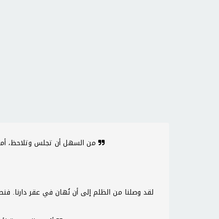
من السهل أن تجلس وتلاحظ، أما الصعب فهو أن تنهض وتعمل