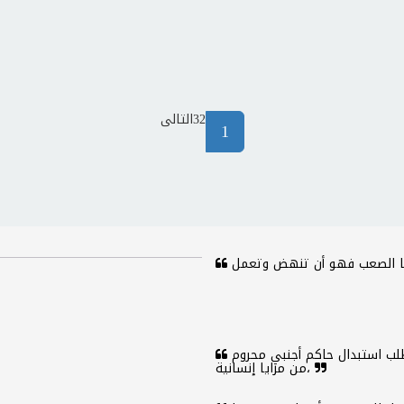
2
3
التالى
(current)
1
لقد وصلنا من الظلم إلى أن نُهان في عقر دارنا. فنطلب استبدال حاكم أجنبي محروم
من مزايا إنسانية،