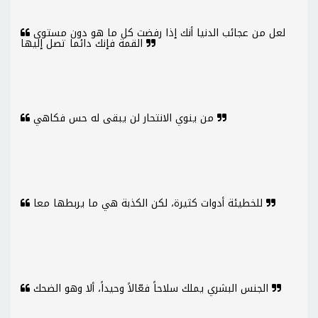
لعل من عجائب الدنيا أنك إذا رفضت كل ما هو دون مستوى
القمة فإنك دائما تصل إليها
من ينوي الانتحار لن يبقى له حس فكاهي
للخطيئة أدوات كثيرة، لكن الكذبة هي ما يربطها معا
الجنس البشري يملك سلاحاً فعّالاً وحيداً، ألا وهو الضحك