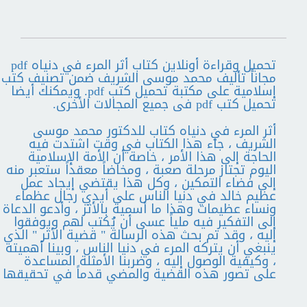
تحميل وقراءة أونلاين كتاب أثر المرء في دنياه pdf
مجاناً تأليف محمد موسى الشريف ضمن تصنيف كتب
إسلامية على مكتبة تحميل كتب pdf. ويمكنك أيضا
تحميل كتب pdf فى جميع المجالات الأخرى.
أثر المرء في دنياه كتاب للدكتور محمد موسى
الشريف ، جاء هذا الكتاب في وقت اشتدت فيه
الحاجة إلى هذا الأمر ، خاصة أن الأمة الإسلامية
اليوم تجتاز مرحلة صعبة ، ومخاضاً معقداً ستعبر منه
إلى فضاء التمكين ، وكل هذا يقتضي إيجاد عمل
عظيم خالد في دنيا الناس على أيدي رجال عظماء
ونساء عظيمات وهذا ما أسمية بالأثر ، وأدعو الدعاة
إلى التفكير فيه ملياً عسى أن يُكتب لهم ويوفقوا
إليه ، وقد تم بحث هذه الرسالة " قضية الأثر " الذي
ينبغي أن يتركه المرء في دنيا الناس ، وبينا أهميته
، وكيفية الوصول إليه ، وضربنا الأمثلة المساعدة
على تصور هذه القضية والمضي قدماً في تحقيقها