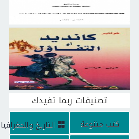
تصنيفات ربما تفيدك
كتب متنوعة
التاريخ والجغرافيا