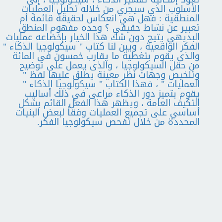
الأسلوب الذي سيجري من خلاله تحليل العمليات
المنطقية : فهل هي انعكاس لحقيقة ‏قائمة أم
تعبير عن نشاط حقيقي ؟ وحده مفهوم المنطق
البديهي يتيح دون شك هذا الخيار بإخضاعه عمليات
الفكر الواقعية ، ويبن لنا ‏كتاب " سيكولوجيا الذكاء "
والذى يقوم بتغطية ما يقارب خمسون فى المائة
من حقل السيكولوجيا ، والذى يعمل على توضيح
‏وتلخيص وجهات نظر معينة يطلق عليها لفظ "
العمليات " ، فهذا الكتاب " سيكولوجيا الذكاء "
يقوم بتميز دور الذكاء مراعى في ذلك ‏أساليب
التكيف العامة ، ويظهر هذا الفعل القائم بشكل
أساسي على تجميع العمليات وفقاً لبعض البنيات
المحددة من خلال تفحص ‏سيكولوجيا الفكر.