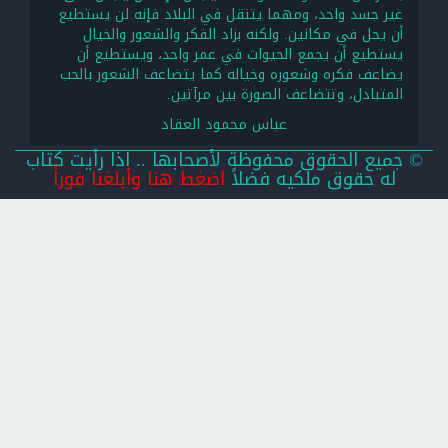
غير جسد واحد، ومهما يتنقل في البلاد فإنه لن يستطيع
أن يحل في مكانين. ولكنه بزاد الفكر والشعور والخيال
يستطيع أن يجمع الحيوات في عمر واحد، ويستطيع أن
يضاعف فكره وشعوره وخياله كما يتضاعف الشعور بالحب
المتبادل، وتتضاعف الصورة بين مرآتين.
عباس محمود العقاد
© جميع الحقوق محفوظة لأصحابها .. اذا رأيت كتاب
له حقوق ملكيه فضلاً
اضغط هنا وأبلغنا فوراً