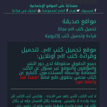
صفحاتنا على المواقع الإجتماعية
فيسبوك
تويتر
انضم لمجموعتنا
اشترك في قناتنا
مواقع صديقة
تحميل كتب pdf مجانا
قراءة وتحميل كتب إكترونية
موقع تحميل كتب pdf.. لتحميل
وقراءة كتب pdf أونلاين:
جميع الحقوق محفوظة لدى دور النشر
والمؤلفون والموقع غير مسؤل عن الكتب
المضافة بواسطة المستخدمون. للتبليغ عن
كتاب محمي بحقوق طبع فضلا
اضغط هنا
وأبلغنا فوراً
لا أحب الكتب لأنني زاهد في الحياة .. ولكنني أحب الكتب لأن
حياة واحدة لا تكفيني.. ومهما يأكل الانسان فإنه لن يأكل
بأكثر من معدة واحدة، ومهما يلبس فإنه لن يلبس على