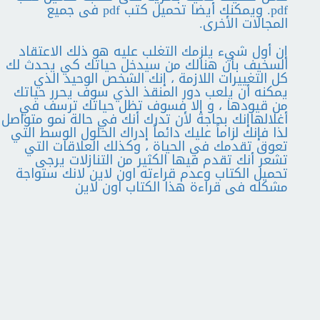
pdf. ويمكنك أيضا تحميل كتب pdf فى جميع
المجالات الأخرى.
إن أول شيء يلزمك التغلب عليه هو ذلك الاعتقاد
السخيف بأن هنالك من سيدخل حياتك كي يحدث لك
كل التغييرات اللازمة ، إنك الشخص الوحيد الذي
يمكنه أن يلعب دور المنقذ الذي سوف يحرر حياتك
من قيودها ، و إلا فسوف تظل حياتك ترسف في
أغلالهاإنك بحاجة لأن تدرك أنك في حالة نمو متواصل
لذا فإنك لزاماً عليك دائماً إدراك الحلول الوسط التي
تعوق تقدمك في الحياة ، وكذلك العلاقات التي
تشعر أنك تقدم فيها الكثير من التنازلات يرجى
تحميل الكتاب وعدم قراءته اون لاين لانك ستواجة
مشكله فى قراءة هذا الكتاب اون لاين