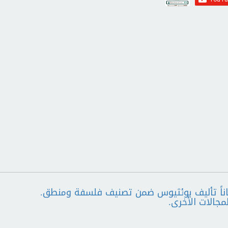
وقراءة كتاب عزاء الفلسفة pdf مجاناً تأليف بوئثيوس ضمن تصنيف فلسفة ومنطق.