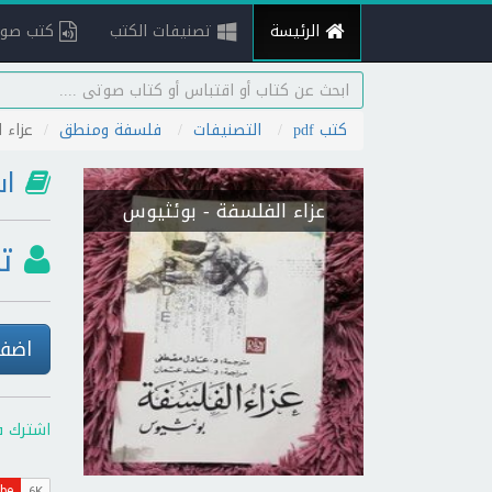
الرئيسة
تصنيفات الكتب
كتب صوت
كتب pdf
التصنيفات
فلسفة ومنطق
عزاء 
اس
عزاء الفلسفة
- بوئثيوس
ت
اضف 
اشترك ف