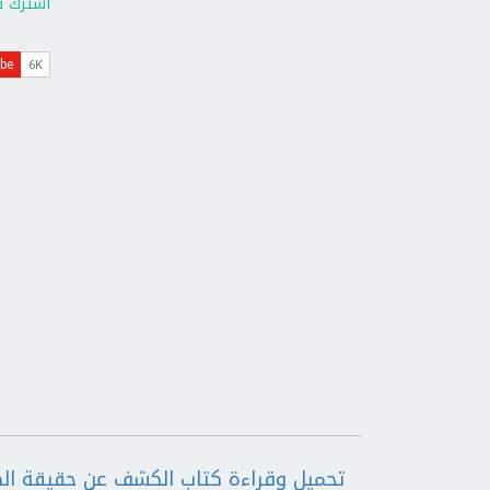
اشترك ف