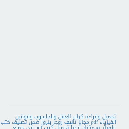
تحميل وقراءة كتاب العقل والحاسوب وقوانين
الفيزياء pdf مجاناً تأليف روجر بنروز ضمن تصنيف كتب
علمية. ويمكنك أيضا تحميل كتب pdf فى جميع