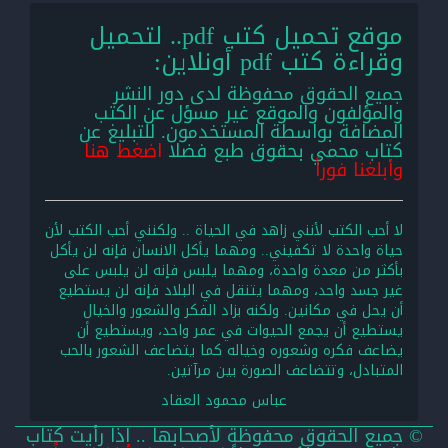
موقع تحميل كتب pdf.. لتحميل
وقراءة كتب pdf أونلاين:
جميع الحقوق محفوظة لدى دور النشر
والمؤلفون والموقع غير مسؤل عن الكتب
المضافة بواسطة المستخدمون. للتبليغ عن
كتاب محمي بحقوق طبع فضلا
اضغط هنا
وأبلغنا فوراً
لا أحب الكتب لأنني زاهد في الحياة .. ولكنني أحب الكتب لأن
حياة واحدة لا تكفيني.. ومهما يأكل الانسان فإنه لن يأكل
بأكثر من معدة واحدة، ومهما يلبس فإنه لن يلبس على
غير جسد واحد، ومهما يتنقل في البلاد فإنه لن يستطيع
أن يحل في مكانين. ولكنه بزاد الفكر والشعور والخيال
يستطيع أن يجمع الحيوات في عمر واحد، ويستطيع أن
يضاعف فكره وشعوره وخياله كما يتضاعف الشعور بالحب
المتبادل، وتتضاعف الصورة بين مرآتين.
عباس محمود العقاد
© جميع الحقوق محفوظة لأصحابها .. اذا رأيت كتاب