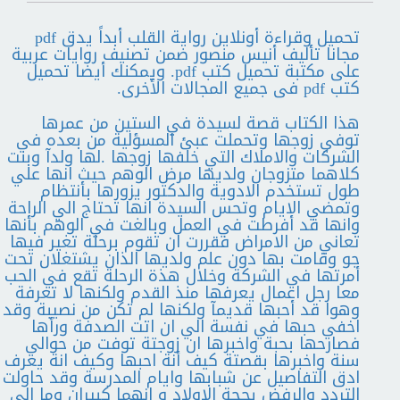
تحميل وقراءة أونلاين رواية القلب أبداً يدق pdf
مجانا تأليف أنيس منصور ضمن تصنيف روايات عربية
على مكتبة تحميل كتب pdf. ويمكنك أيضا تحميل
كتب pdf فى جميع المجالات الأخرى.
هذا الكتاب قصة لسيدة في الستين من عمرها
توفي زوجها وتحملت عبئ المسؤلية من بعده في
الشركات والاملاك التي خلفها زوجها .لها ولدآ وبنت
كلاهما متزوجان ولديها مرض الوهم حيث انها علي
طول تستخدم الادوية والدكتور يزورها بأنتظام
وتمضي الايام وتحس السيدة انها تحتاج الي الراحة
وانها قد أفرطت في العمل وبالغت في الوهم بأنها
تعاني من الامراض فقررت ان تقوم برحلة تغير فيها
جو وقامت بها دون علم ولديها الذان يشتغلان تحت
أمرتها في الشركة وخلال هذة الرحلة تقع في الحب
معا رجل اعمال يعرفها منذ القدم ولكنها لا تعرفة
وهوا قد أحبها قديمآ ولكنها لم تكن من نصيبة وقد
اخفي حبها في نفسة الي ان اتت الصدفة ورأها
فصارحها بحبة واخبرها ان زوجتة توفت من حوالي
سنة واخبرها بقصتة كيف أنة احبها وكيف انة يعرف
ادق التفاصيل عن شبابها وايام المدرسة وقد حاولت
التردد والرفض بحجة الاولاد و انهما كبيران وما الي