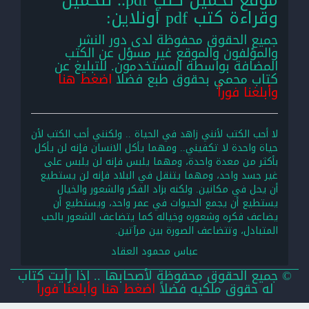
موقع تحميل كتب pdf.. لتحميل
وقراءة كتب pdf أونلاين:
جميع الحقوق محفوظة لدى دور النشر
والمؤلفون والموقع غير مسؤل عن الكتب
المضافة بواسطة المستخدمون. للتبليغ عن
كتاب محمي بحقوق طبع فضلا
اضغط هنا
وأبلغنا فوراً
لا أحب الكتب لأنني زاهد في الحياة .. ولكنني أحب الكتب لأن
حياة واحدة لا تكفيني.. ومهما يأكل الانسان فإنه لن يأكل
بأكثر من معدة واحدة، ومهما يلبس فإنه لن يلبس على
غير جسد واحد، ومهما يتنقل في البلاد فإنه لن يستطيع
أن يحل في مكانين. ولكنه بزاد الفكر والشعور والخيال
يستطيع أن يجمع الحيوات في عمر واحد، ويستطيع أن
يضاعف فكره وشعوره وخياله كما يتضاعف الشعور بالحب
المتبادل، وتتضاعف الصورة بين مرآتين.
عباس محمود العقاد
© جميع الحقوق محفوظة لأصحابها .. اذا رأيت كتاب
له حقوق ملكيه فضلاً
اضغط هنا وأبلغنا فوراً