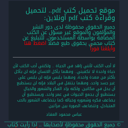
موقع تحميل كتب pdf.. لتحميل
وقراءة كتب pdf أونلاين:
جميع الحقوق محفوظة لدى دور النشر
والمؤلفون والموقع غير مسؤل عن الكتب
المضافة بواسطة المستخدمون. للتبليغ عن
كتاب محمي بحقوق طبع فضلا
اضغط هنا
وأبلغنا فوراً
لا أحب الكتب لأنني زاهد في الحياة .. ولكنني أحب الكتب لأن
حياة واحدة لا تكفيني.. ومهما يأكل الانسان فإنه لن يأكل
بأكثر من معدة واحدة، ومهما يلبس فإنه لن يلبس على
غير جسد واحد، ومهما يتنقل في البلاد فإنه لن يستطيع
أن يحل في مكانين. ولكنه بزاد الفكر والشعور والخيال
يستطيع أن يجمع الحيوات في عمر واحد، ويستطيع أن
يضاعف فكره وشعوره وخياله كما يتضاعف الشعور بالحب
المتبادل، وتتضاعف الصورة بين مرآتين.
عباس محمود العقاد
© جميع الحقوق محفوظة لأصحابها .. اذا رأيت كتاب