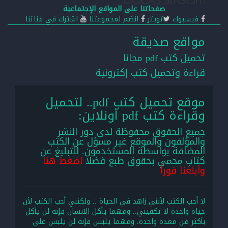
صفحاتنا على المواقع الإجتماعية
فيسبوك
تويتر
انضم لمجموعتنا
اشترك في قناتنا
مواقع صديقة
تحميل كتب pdf مجانا
قراءة وتحميل كتب إكترونية
موقع تحميل كتب pdf.. لتحميل
وقراءة كتب pdf أونلاين:
جميع الحقوق محفوظة لدى دور النشر
والمؤلفون والموقع غير مسؤل عن الكتب
المضافة بواسطة المستخدمون. للتبليغ عن
كتاب محمي بحقوق طبع فضلا
اضغط هنا
وأبلغنا فوراً
لا أحب الكتب لأنني زاهد في الحياة .. ولكنني أحب الكتب لأن
حياة واحدة لا تكفيني.. ومهما يأكل الانسان فإنه لن يأكل
بأكثر من معدة واحدة، ومهما يلبس فإنه لن يلبس على