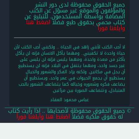
جميع الحقوق محفوظة لدى دور النشر
والمؤلفون والموقع غير مسؤل عن الكتب
المضافة بواسطة المستخدمون. للتبليغ عن
كتاب محمي بحقوق طبع فضلا
اضغط هنا
وأبلغنا فوراً
لا أحب الكتب لأنني زاهد في الحياة .. ولكنني أحب الكتب لأن
حياة واحدة لا تكفيني.. ومهما يأكل الانسان فإنه لن يأكل
بأكثر من معدة واحدة، ومهما يلبس فإنه لن يلبس على
غير جسد واحد، ومهما يتنقل في البلاد فإنه لن يستطيع
أن يحل في مكانين. ولكنه بزاد الفكر والشعور والخيال
يستطيع أن يجمع الحيوات في عمر واحد، ويستطيع أن
يضاعف فكره وشعوره وخياله كما يتضاعف الشعور بالحب
المتبادل، وتتضاعف الصورة بين مرآتين.
عباس محمود العقاد
© جميع الحقوق محفوظة لأصحابها .. اذا رأيت كتاب
له حقوق ملكيه فضلاً
اضغط هنا وأبلغنا فوراً