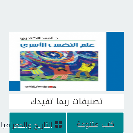
تصنيفات ربما تفيدك
كتب متنوعة
التاريخ والجغرافيا