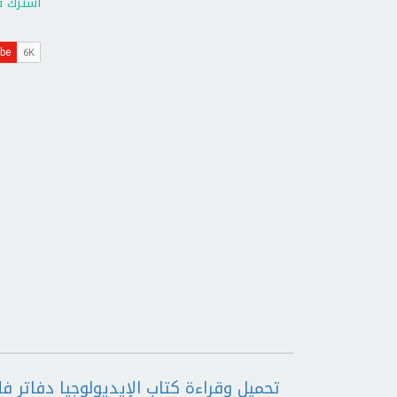
اشترك ف