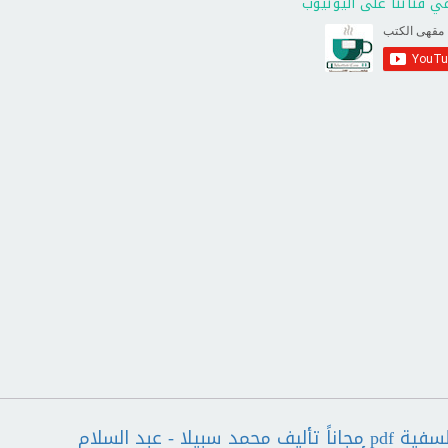
ي قناتنا على اليوتيوب
تحميل وقراءة كتاب الإيديولوجيا دفاتر فلسفية pdf مجاناً تأليف محمد سبيلا - عبد السلام