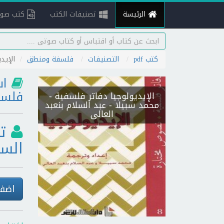
الرئيسة
تصنيفات الكتب
كتب صوت
كتب pdf
التصنيفات
فلسفة ومنطق
الإيد
اس
فلسف
الإيديولوجيا دفاتر فلسفية
-
محمد سبيلا - عبد السلام بنعبد
العالى
ت
السل
اضف 