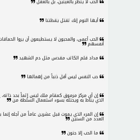
الحب لا ينظر بالعينين، بل بالعقل
أيها النوم إنك تقتل يقظتنا
الحب أعمى، والمحبون لا يستطيعون أن يروا الحماقات
أنفسهم
مداد قلم الكاتب مقدس مثل دم الشهيد
حب النفس ليس أقل ذنباً من إهمالها
إن أي مركز مرموق كمقام ملك ليس إثماً بحد ذاته، إ
الذي يناط به ويحتله بسوء استعمال السلطة من
إن المرء الذي يموت قبل عشرين عاماً من أجله إنما
العدد من السنين
ما الحب إلا جنون