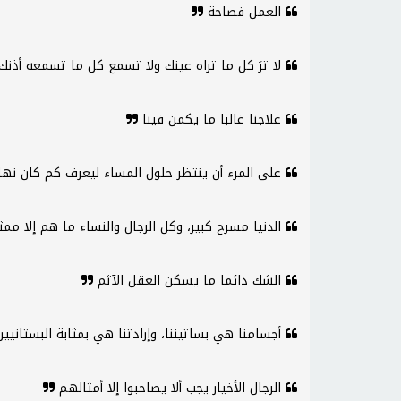
العمل فصاحة
لا ترَ كل ما تراه عينك ولا تسمع كل ما تسمعه أذن
علاجنا غالبا ما يكمن فينا
على المرء أن ينتظر حلول المساء ليعرف كم كان نها
الدنيا مسرح كبير، وكل الرجال والنساء ما هم إلا م
الشك دائما ما يسكن العقل الآثم
أجسامنا هي بساتيننا، وإرادتنا هي بمثابة البستانيي
الرجال الأخيار يجب ألا يصاحبوا إلا أمثالهم