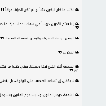
الذئب ما كان ليكون ذئباً لو لم تكن الخرافُ خرافاً
إننا نعلّم الآخرين دروساً في سفك الدماء، فإذا ما حف
البعض ترفعه الخطيئة، والبعض تسقطه الفضيلة
الفكر حر
السمعة أكثر الخدع زيفا وبطلانا، فهي كثيرا ما تك
حق
لا يكفي إن تساعد الضعيف على الوقوف، بل ينبغي 
الشفقة جوهر القانون، ولا يَستخدِم القانون بقسوة إ