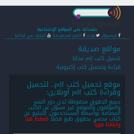
صفحاتنا على المواقع الإجتماعية
فيسبوك
تويتر
انضم لمجموعتنا
اشترك في قناتنا
مواقع صديقة
تحميل كتب pdf مجانا
قراءة وتحميل كتب إكترونية
موقع تحميل كتب pdf.. لتحميل
وقراءة كتب pdf أونلاين:
جميع الحقوق محفوظة لدى دور النشر
والمؤلفون والموقع غير مسؤل عن الكتب
المضافة بواسطة المستخدمون. للتبليغ عن
كتاب محمي بحقوق طبع فضلا
اضغط هنا
وأبلغنا فوراً