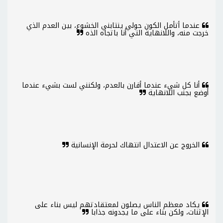
عندما أتأمل الكون حولي ينتابني الخشوع، بين العدم الذي
خرجت منه، واللانهاية التي أنا باتجاه الذه
أنا كل شيء عندما أقارن بالعدم، ولكنني لست بشيء عندما
أوضع بجنب اللانهاية
الخروج عن الاعتدال انتهاك لحرمة الإنسانية
يكاد معظم الناس يصلون لمعتقادتهم ليس بناء على
الإثنات، ولكن بناء على ما يجدونه جذابا