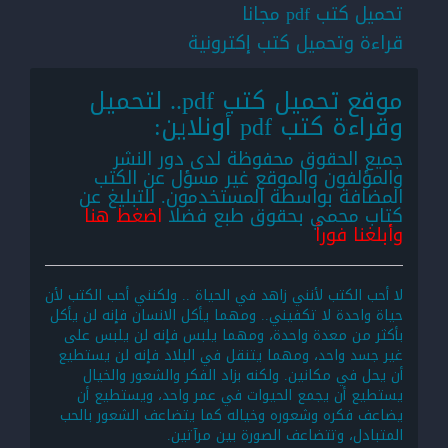
تحميل كتب pdf مجانا
قراءة وتحميل كتب إكترونية
موقع تحميل كتب pdf.. لتحميل
وقراءة كتب pdf أونلاين:
جميع الحقوق محفوظة لدى دور النشر
والمؤلفون والموقع غير مسؤل عن الكتب
المضافة بواسطة المستخدمون. للتبليغ عن
كتاب محمي بحقوق طبع فضلا
اضغط هنا
وأبلغنا فوراً
لا أحب الكتب لأنني زاهد في الحياة .. ولكنني أحب الكتب لأن
حياة واحدة لا تكفيني.. ومهما يأكل الانسان فإنه لن يأكل
بأكثر من معدة واحدة، ومهما يلبس فإنه لن يلبس على
غير جسد واحد، ومهما يتنقل في البلاد فإنه لن يستطيع
أن يحل في مكانين. ولكنه بزاد الفكر والشعور والخيال
يستطيع أن يجمع الحيوات في عمر واحد، ويستطيع أن
يضاعف فكره وشعوره وخياله كما يتضاعف الشعور بالحب
المتبادل، وتتضاعف الصورة بين مرآتين.