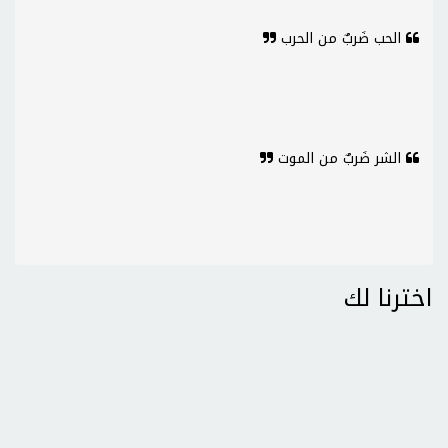
الحب ضَربٌ من الحرب
الشر ضَربٌ من الموت
اخترنا لك