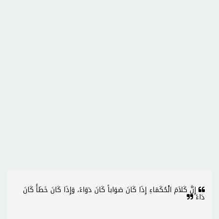
إِنَّ كَلاَمَ الْحُكَمَاءِ إِذَا كَانَ صَوَاباً كَانَ دَوَاءً، وَإِذَا كَانَ خَطَأً كَانَ
دَاءً