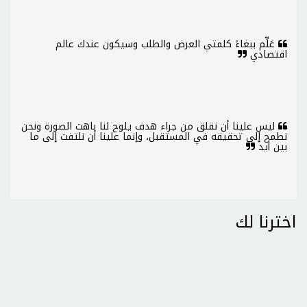
عَلِّم ببغاءً كلمتي العرض والطلب وسيكون عندك عالم
اقتصادي
ليس علينا أن نقلق من جراء هدف يلوح لنا باهت الصورة ونحن
نطمح إلى تحقيقه في المستقبل، وإنما علينا أن نلتفت إلى ما
بين أيد
اخترنا لك