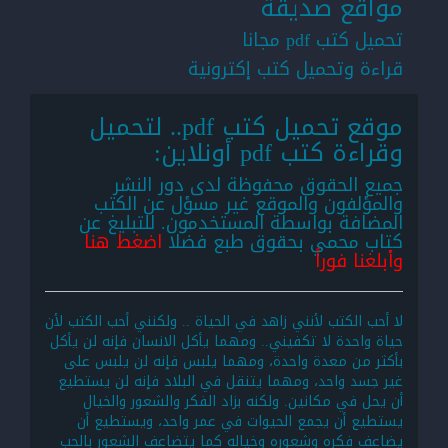
مواقع صديقة
تحميل كتب pdf مجانا
قراءة وتحميل كتب إكترونية
موقع تحميل كتب pdf.. لتحميل
وقراءة كتب pdf أونلاين:
جميع الحقوق محفوظة لدى دور النشر
والمؤلفون والموقع غير مسؤل عن الكتب
المضافة بواسطة المستخدمون. للتبليغ عن
كتاب محمي بحقوق طبع فضلا
اضغط هنا
وأبلغنا فوراً
لا أحب الكتب لأنني زاهد في الحياة .. ولكنني أحب الكتب لأن
حياة واحدة لا تكفيني.. ومهما يأكل الانسان فإنه لن يأكل
بأكثر من معدة واحدة، ومهما يلبس فإنه لن يلبس على
غير جسد واحد، ومهما يتنقل في البلاد فإنه لن يستطيع
أن يحل في مكانين. ولكنه بزاد الفكر والشعور والخيال
يستطيع أن يجمع الحيوات في عمر واحد، ويستطيع أن
يضاعف فكره وشعوره وخياله كما يتضاعف الشعور بالحب